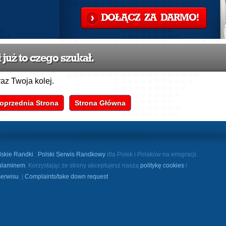
DOŁĄCZ ZA DARMO!
już to czego szukał.
raz Twoja kolej.
oprzednia Strona
Strona Główna
lskie Randki
:
Polski Serwis Randkowy
dla Polek i Polaków na emigracji.
ulaminem
. Korzystając ze strony akceptujesz naszą
politykę cookies
i
serwisu
. |
Complaints/take down request