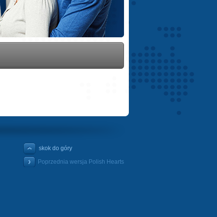
skok do góry
Poprzednia wersja Polish Hearts