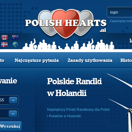
Zapamiętaj mni
to
Najczęstsze pytania
Zasady użytkowania
Histo
wanie
Polskie Randki
w Holandii
:
Największy Portal Randkowy dla Polek
i Polaków w Holandii.
Wyszukaj