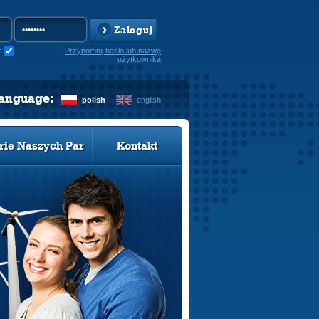
Zaloguj
e
Przypomnij hasło lub nazwę
użytkownika
language:
polish
english
rie Naszych Par
Kontakt