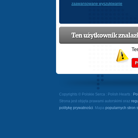
zaawansowane wyszukiwanie
Ten użytkownik znalazł 
Te
P
Copyrights © Polskie Serca : Polish Hearts :
Po
Strona jest objęta prawami autorskimi oraz
reg
politykę prywatności
. Mapa
popularnych stron 