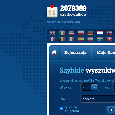
2079389
użytkowników
zobacz kto jest online:
213
Rejestracja
Moje Kon
Szybkie
wyszuki
Wyszukaj tysiące profili z Twojej okolicy
Wiek od
do
Płeć
tylko ze
zdjęciem