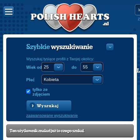
Z
Szybkie
wyszukiwanie
Wyszukaj tysiące profili z Twojej okolicy:
Wiek od
do
POLISH
ENGLISH
Płeć
tylko ze
zdjęciem
Wyszukaj
zaawansowane wyszukiwanie
Ten użytkownik znalazł już to czego szukał.