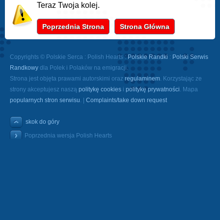
Teraz Twoja kolej.
Poprzednia Strona
Strona Główna
Copyrights © Polskie Serca : Polish Hearts :
Polskie Randki
:
Polski Serwis
Randkowy
dla Polek i Polaków na emigracji.
Strona jest objęta prawami autorskimi oraz
regulaminem
. Korzystając ze
strony akceptujesz naszą
politykę cookies
i
politykę prywatności
. Mapa
popularnych stron serwisu
. |
Complaints/take down request
skok do góry
Poprzednia wersja Polish Hearts