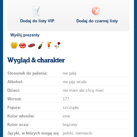
Dodaj do listy
VIP
Dodaj do czarnej listy
Wyślij prezenty
Wyślij
Wyślij
Przejażdżka
Wyślij
Wyślij
Wyślij
uśmiech
buziaka
samochodem
szampana
drinka
różę
Wygląd & charakter
Stosunek do palenia:
nie palę
Alkohol:
nie piję wcale
Dzieci:
nie mam ale chcę mieć
Wzrost:
177
Figura:
szczupła
Kolor włosów:
inne
Kolor oczu:
brązowy
Języki, w których mogę się
polski, niemiecki