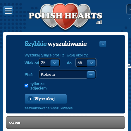
Z
Szybkie
wyszukiwanie
Wyszukaj tysiące profili z Twojej okolicy:
Wiek od
do
POLISH
ENGLISH
Płeć
tylko ze
zdjęciem
Wyszukaj
zaawansowane wyszukiwanie
ccrem