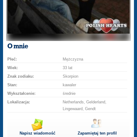
O mnie
Płeć:
Mężczyzna
Wiek:
33 lat
Znak zodiaku:
Skorpion
Stan:
kawaler
Wykształcenie:
średnie
Lokalizacja:
Netherlands, Gelderland,
Lingewaard, Gendt
Napisz wiadomość
Zapamiętaj ten profil