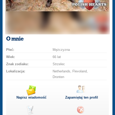
O mnie
Płeć:
Mężczyzna
Wiek:
66 lat
Znak zodiaku:
Strzelec
Lokalizacja:
Netherlands, Flevoland,
Dronten
Napisz wiadomość
Zapamiętaj ten profil