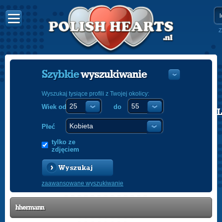
Z
Szybkie
wyszukiwanie
Wyszukaj tysiące profili z Twojej okolicy:
Wiek od
do
POLISH
ENGLISH
Płeć
tylko ze
zdjęciem
Wyszukaj
zaawansowane wyszukiwanie
hhermann