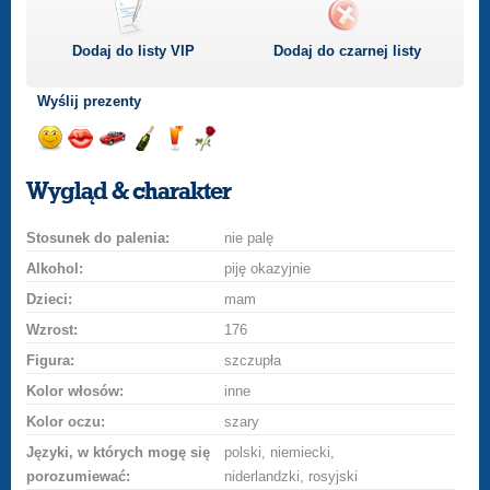
Dodaj do listy
VIP
Dodaj do czarnej listy
Wyślij prezenty
Wyślij
Wyślij
Przejażdżka
Wyślij
Wyślij
Wyślij
uśmiech
buziaka
samochodem
szampana
drinka
różę
Wygląd & charakter
Stosunek do palenia:
nie palę
Alkohol:
piję okazyjnie
Dzieci:
mam
Wzrost:
176
Figura:
szczupła
Kolor włosów:
inne
Kolor oczu:
szary
Języki, w których mogę się
polski, niemiecki,
porozumiewać:
niderlandzki, rosyjski