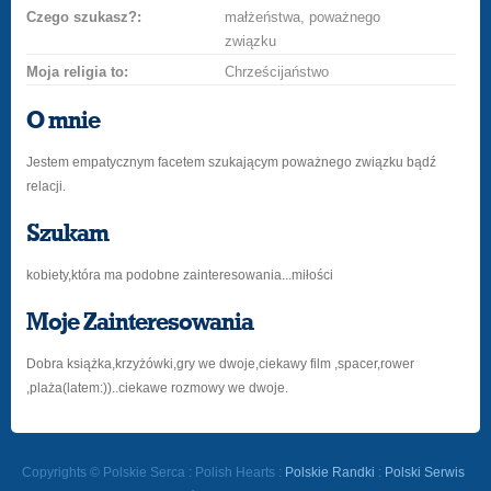
Czego szukasz?:
małżeństwa, poważnego
związku
Moja religia to:
Chrześcijaństwo
O mnie
Jestem empatycznym facetem szukającym poważnego związku bądź
relacji.
Szukam
kobiety,która ma podobne zainteresowania...miłości
Moje Zainteresowania
Dobra książka,krzyżówki,gry we dwoje,ciekawy film ,spacer,rower
,plaża(latem:))..ciekawe rozmowy we dwoje.
Copyrights © Polskie Serca : Polish Hearts :
Polskie Randki
:
Polski Serwis