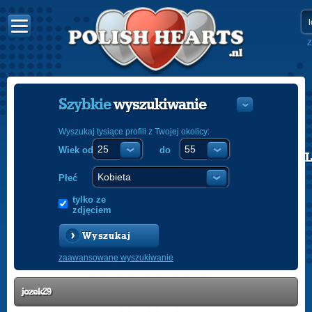
Z
Szybkie
wyszukiwanie
Wyszukaj tysiące profili z Twojej okolicy:
Wiek od
do
POLISH
ENGLISH
Płeć
tylko ze
zdjęciem
Wyszukaj
zaawansowane wyszukiwanie
jozek29