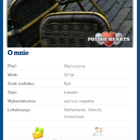
O mnie
Płeć:
Mężczyzna
Wiek:
50 lat
Znak zodiaku:
Byk
Stan:
kawaler
Wykształcenie:
wyższe niepełne
Lokalizacja:
Netherlands, Utrecht,
Amersfoort