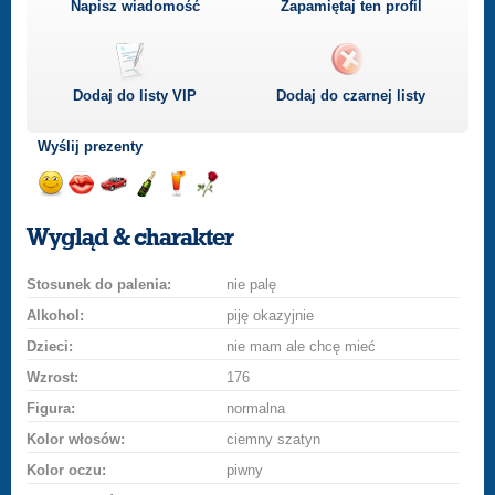
Napisz wiadomość
Zapamiętaj ten profil
Dodaj do listy
VIP
Dodaj do czarnej listy
Wyślij prezenty
Wyślij
Wyślij
Przejażdżka
Wyślij
Wyślij
Wyślij
uśmiech
buziaka
samochodem
szampana
drinka
różę
Wygląd & charakter
Stosunek do palenia:
nie palę
Alkohol:
piję okazyjnie
Dzieci:
nie mam ale chcę mieć
Wzrost:
176
Figura:
normalna
Kolor włosów:
ciemny szatyn
Kolor oczu:
piwny