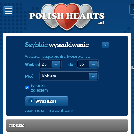
Z
Szybkie
wyszukiwanie
Wyszukaj tysiące profili z Twojej okolicy:
Wiek od
do
POLISH
ENGLISH
Płeć
tylko ze
zdjęciem
Wyszukaj
zaawansowane wyszukiwanie
robertz2