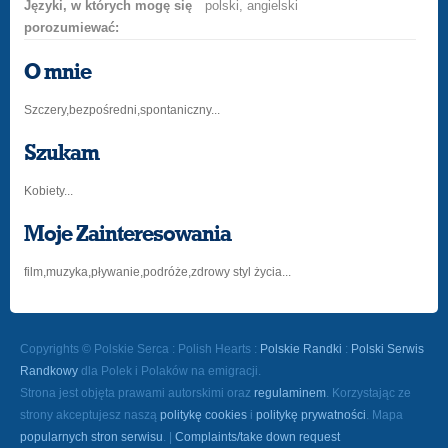
Języki, w których mogę się
polski, angielski
porozumiewać:
O mnie
Szczery,bezpośredni,spontaniczny...
Szukam
Kobiety...
Moje Zainteresowania
film,muzyka,pływanie,podróże,zdrowy styl życia...
Copyrights © Polskie Serca : Polish Hearts :
Polskie Randki
:
Polski Serwis
Randkowy
dla Polek i Polaków na emigracji.
Strona jest objęta prawami autorskimi oraz
regulaminem
. Korzystając ze
strony akceptujesz naszą
politykę cookies
i
politykę prywatności
. Mapa
popularnych stron serwisu
. |
Complaints/take down request