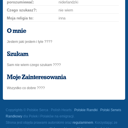
porozumiewać:
niderlandzki
Czego szukasz?:
nie wiem
Moja religia to:
inna
O mnie
Jestem jaki jestem i tyle ????
Szukam
Sam nie wiem czego szukam ????
Moje Zainteresowania
Wszystko co dobre ????
Copyrights © Polskie Serca : Polish Hearts :
Polskie Randki
:
Polski Serwis
Randkowy
dla Polek i Polaków na emigracji.
Strona jest objęta prawami autorskimi oraz
regulaminem
. Korzystając ze