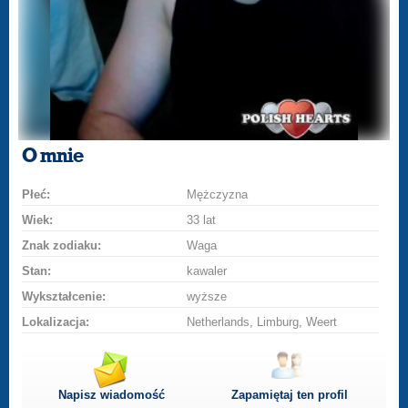
O mnie
Płeć:
Mężczyzna
Wiek:
33 lat
Znak zodiaku:
Waga
Stan:
kawaler
Wykształcenie:
wyższe
Lokalizacja:
Netherlands, Limburg, Weert
Napisz wiadomość
Zapamiętaj ten profil