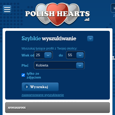
Z
Szybkie
wyszukiwanie
Wyszukaj tysiące profili z Twojej okolicy:
Wiek od
do
POLISH
ENGLISH
Płeć
tylko ze
zdjęciem
Wyszukaj
zaawansowane wyszukiwanie
xrosaxarosx