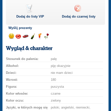
Dodaj do listy
VIP
Dodaj do czarnej listy
Wyślij prezenty
Wyślij
Wyślij
Przejażdżka
Wyślij
Wyślij
Wyślij
uśmiech
buziaka
samochodem
szampana
drinka
różę
Wygląd & charakter
Stosunek do palenia:
palę
Alkohol:
piję okazyjnie
Dzieci:
nie mam dzieci
Wzrost:
180
Figura:
puszysta
Kolor włosów:
czarne
Kolor oczu:
zielony
Języki, w których mogę się
polski, angielski, niemiecki,