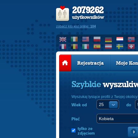
2079262
użytkowników
zobacz kto jest online:
104
Rejestracja
Moje Kon
Szybkie
wyszuki
Wyszukaj tysiące profili z Twojej okolicy
Wiek od
do
Płeć
tylko ze
zdjęciem