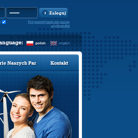
Zaloguj
e
Przypomnij hasło lub nazwę
użytkownika
language:
polish
english
rie Naszych Par
Kontakt