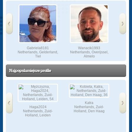
‹
›
Prev
Next
Gabriela8181
Wanacik1993
-
Netherlands, Gelderland,
Netherlands, Overijssel,
Net
am
Tiel
Almelo
H
Najpopularniejsze profile
Katra
Haga2024
Netherlands, Zuid-
Ma
Netherlands, Zuid-
Holland, Den Haag
Nether
Holland, Leiden
‹
›
Prev
Next