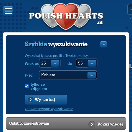
Z
Szybkie
wyszukiwanie
Wyszukaj tysiące profili z Twojej okolicy:
Wiek od
do
POLISH
ENGLISH
Płeć
tylko ze
zdjęciem
Wyszukaj
zaawansowane wyszukiwanie
Ostatnio
zarejestrowani
Pokaż więcej