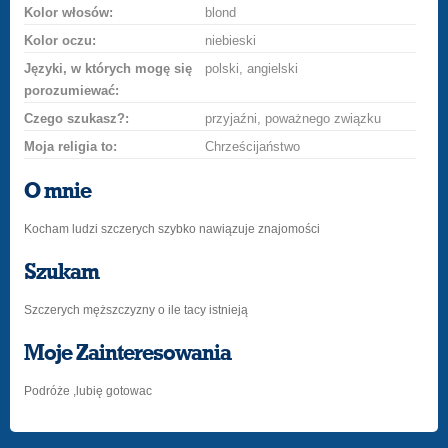
Kolor włosów:
blond
Kolor oczu:
niebieski
Języki, w których mogę się
polski, angielski
porozumiewać:
Czego szukasz?:
przyjaźni, poważnego związku
Moja religia to:
Chrześcijaństwo
O mnie
Kocham ludzi szczerych szybko nawiązuje znajomości
Szukam
Szczerych męższczyzny o ile tacy istnieją
Moje Zainteresowania
Podróże ,lubię gotowac