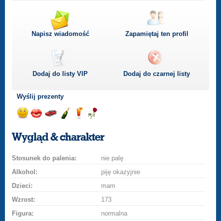
Napisz wiadomość
Zapamiętaj ten profil
Dodaj do listy
VIP
Dodaj do czarnej listy
Wyślij prezenty
Wyślij
Wyślij
Przejażdżka
Wyślij
Wyślij
Wyślij
uśmiech
buziaka
samochodem
szampana
drinka
różę
Wygląd & charakter
Stosunek do palenia:
nie palę
Alkohol:
piję okazyjnie
Dzieci:
mam
Wzrost:
173
Figura:
normalna