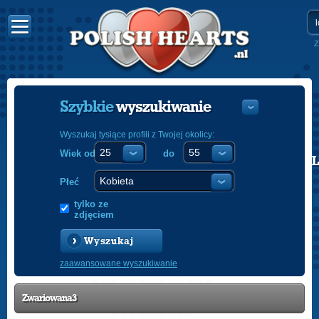
Z
Szybkie
wyszukiwanie
Wyszukaj tysiące profili z Twojej okolicy:
Wiek od
do
POLISH
ENGLISH
Płeć
tylko ze
zdjęciem
Wyszukaj
zaawansowane wyszukiwanie
Zwariowana3