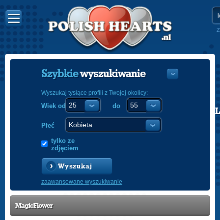
Z
Szybkie
wyszukiwanie
Wyszukaj tysiące profili z Twojej okolicy:
Wiek od
do
POLISH
ENGLISH
Płeć
tylko ze
zdjęciem
Wyszukaj
zaawansowane wyszukiwanie
MagicFlower