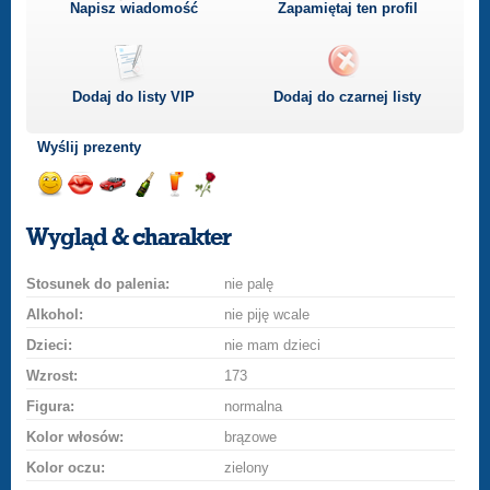
Napisz wiadomość
Zapamiętaj ten profil
Dodaj do listy
VIP
Dodaj do czarnej listy
Wyślij prezenty
Wyślij
Wyślij
Przejażdżka
Wyślij
Wyślij
Wyślij
uśmiech
buziaka
samochodem
szampana
drinka
różę
Wygląd & charakter
Stosunek do palenia:
nie palę
Alkohol:
nie piję wcale
Dzieci:
nie mam dzieci
Wzrost:
173
Figura:
normalna
Kolor włosów:
brązowe
Kolor oczu:
zielony