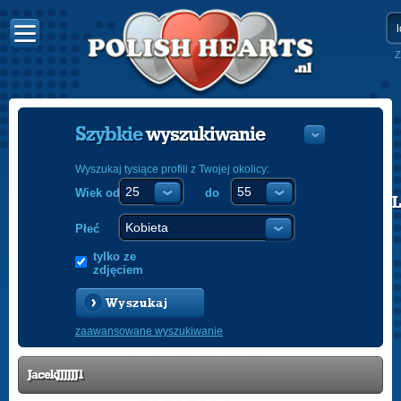
Z
Szybkie
wyszukiwanie
Wyszukaj tysiące profili z Twojej okolicy:
Wiek od
do
POLISH
ENGLISH
Płeć
tylko ze
zdjęciem
Wyszukaj
zaawansowane wyszukiwanie
JacekJJJJJJ1