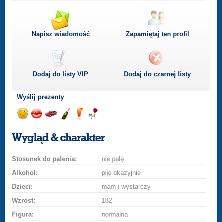
Napisz wiadomość
Zapamiętaj ten profil
Dodaj do listy
VIP
Dodaj do czarnej listy
Wyślij prezenty
Wyślij
Wyślij
Przejażdżka
Wyślij
Wyślij
Wyślij
uśmiech
buziaka
samochodem
szampana
drinka
różę
Wygląd & charakter
Stosunek do palenia:
nie palę
Alkohol:
piję okazyjnie
Dzieci:
mam i wystarczy
Wzrost:
182
Figura:
normalna