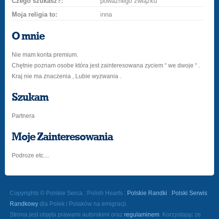
Czego szukasz?:
poważnego związku
Moja religia to:
inna
O mnie
Nie mam konta premium.
Chętnie poznam osobe która jest zainteresowana zyciem “ we dwoje “ .
Kraj nie ma znaczenia , Lubie wyzwania .
Szukam
Partnera
Moje Zainteresowania
Podroze etc....
Copyrights © Polskie Serca : Polish Hearts :
Polskie Randki
:
Polski Serwis
Randkowy
dla Polek i Polaków na emigracji.
Strona jest objęta prawami autorskimi oraz
regulaminem
. Korzystając ze