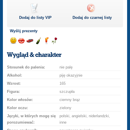
Dodaj do listy
VIP
Dodaj do czarnej listy
Wyślij prezenty
Wyślij
Wyślij
Przejażdżka
Wyślij
Wyślij
Wyślij
uśmiech
buziaka
samochodem
szampana
drinka
różę
Wygląd & charakter
Stosunek do palenia:
nie palę
Alkohol:
piję okazyjnie
Wzrost:
165
Figura:
szczupła
Kolor włosów:
ciemny brąz
Kolor oczu:
zielony
Języki, w których mogę się
polski, angielski, niderlandzki,
porozumiewać:
inne