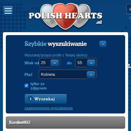
Z
Szybkie
wyszukiwanie
Wyszukaj tysiące profili z Twojej okolicy:
Wiek od
do
POLISH
ENGLISH
Płeć
tylko ze
zdjęciem
Wyszukaj
zaawansowane wyszukiwanie
Karoline0612