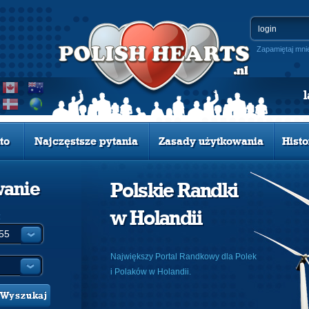
Zapamiętaj mni
to
Najczęstsze pytania
Zasady użytkowania
Histo
wanie
Polskie Randki
w Holandii
:
Największy Portal Randkowy dla Polek
i Polaków w Holandii.
Wyszukaj