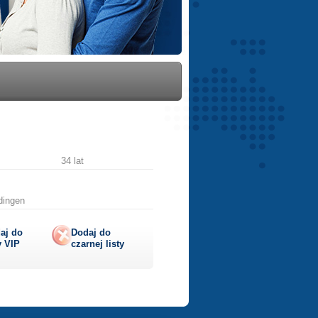
34 lat
dingen
aj do
Dodaj do
y
VIP
czarnej listy
lij
ę