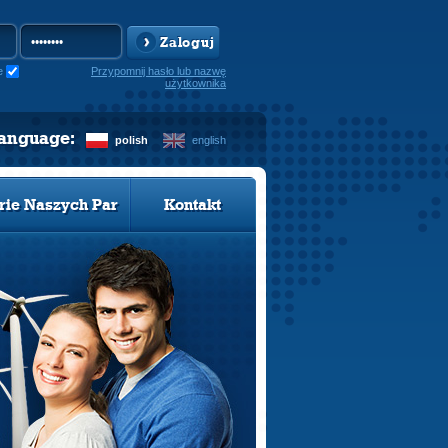
Zaloguj
e
Przypomnij hasło lub nazwę
użytkownika
language:
polish
english
rie Naszych Par
Kontakt