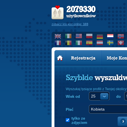
2079330
użytkowników
zobacz kto jest online:
103
Rejestracja
Moje Kon
Szybkie
wyszuki
Wyszukaj tysiące profili z Twojej okolicy
Wiek od
do
Płeć
tylko ze
zdjęciem