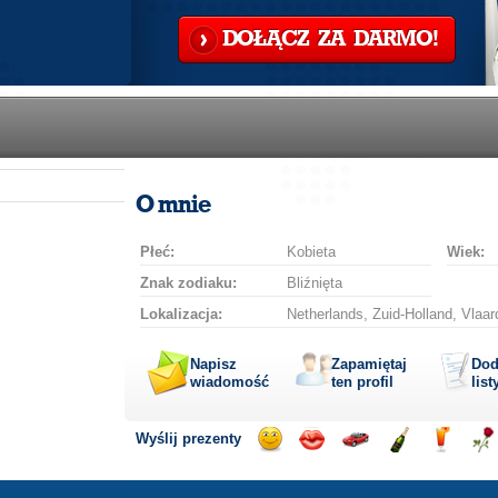
DOŁĄCZ ZA DARMO!
O mnie
Płeć:
Kobieta
Wiek:
Znak zodiaku:
Bliźnięta
Lokalizacja:
Netherlands, Zuid-Holland, Vlaar
Napisz
Zapamiętaj
Dod
wiadomość
ten profil
list
Wyślij prezenty
Wyślij
Wyślij
Przejażdżka
Wyślij
Wyślij
Wyś
uśmiech
buziaka
samochodem
szampana
drinka
róż