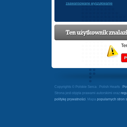
zaawansowane wyszukiwanie
Ten użytkownik znalazł 
Te
P
Copyrights © Polskie Serca : Polish Hearts :
Po
Strona jest objęta prawami autorskimi oraz
reg
politykę prywatności
. Mapa
popularnych stron 