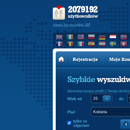
2079192
użytkowników
zobacz kto jest online:
137
Rejestracja
Moje Kon
Szybkie
wyszuki
Wyszukaj tysiące profili z Twojej okolicy
Wiek od
do
Płeć
tylko ze
zdjęciem