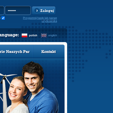
Zaloguj
e
Przypomnij hasło lub nazwę
użytkownika
language:
polish
english
rie Naszych Par
Kontakt