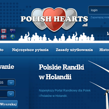
Zapamiętaj mni
to
Najczęstsze pytania
Zasady użytkowania
Histo
wanie
Polskie Randki
w Holandii
:
Największy Portal Randkowy dla Polek
i Polaków w Holandii.
Wyszukaj