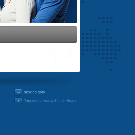
skok do góry
Poprzednia wersja Polish Hearts