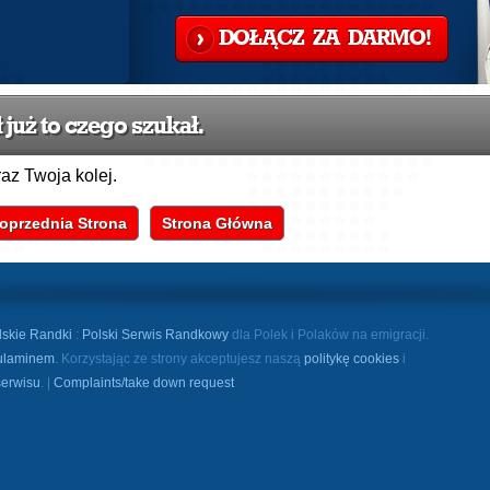
DOŁĄCZ ZA DARMO!
już to czego szukał.
raz Twoja kolej.
oprzednia Strona
Strona Główna
lskie Randki
:
Polski Serwis Randkowy
dla Polek i Polaków na emigracji.
ulaminem
. Korzystając ze strony akceptujesz naszą
politykę cookies
i
serwisu
. |
Complaints/take down request