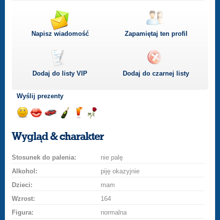
Napisz wiadomość
Zapamiętaj ten profil
Dodaj do listy
VIP
Dodaj do czarnej listy
Wyślij prezenty
Wyślij
Wyślij
Przejażdżka
Wyślij
Wyślij
Wyślij
uśmiech
buziaka
samochodem
szampana
drinka
różę
Wygląd & charakter
Stosunek do palenia:
nie palę
Alkohol:
piję okazyjnie
Dzieci:
mam
Wzrost:
164
Figura:
normalna