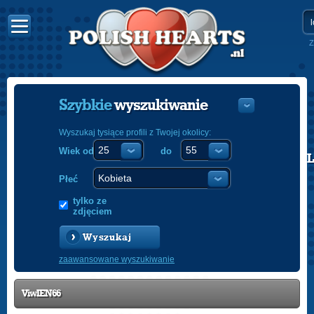
Z
Szybkie
wyszukiwanie
Wyszukaj tysiące profili z Twojej okolicy:
Wiek od
do
POLISH
ENGLISH
Płeć
tylko ze
zdjęciem
Wyszukaj
zaawansowane wyszukiwanie
ViwIEN66