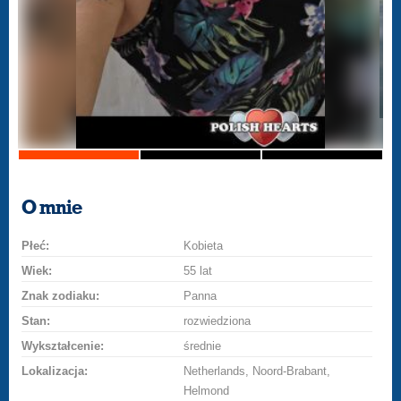
O mnie
Płeć:
Kobieta
Wiek:
55 lat
Znak zodiaku:
Panna
Stan:
rozwiedziona
Wykształcenie:
średnie
Lokalizacja:
Netherlands, Noord-Brabant,
Helmond