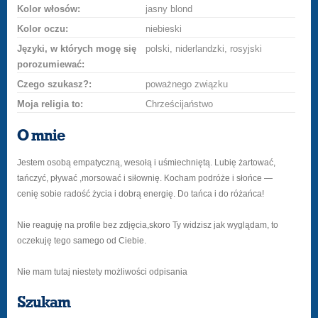
Kolor włosów:
jasny blond
Kolor oczu:
niebieski
Języki, w których mogę się
polski, niderlandzki, rosyjski
porozumiewać:
Czego szukasz?:
poważnego związku
Moja religia to:
Chrześcijaństwo
O mnie
Jestem osobą empatyczną, wesołą i uśmiechniętą. Lubię żartować,
tańczyć, pływać ,morsować i siłownię. Kocham podróże i słońce —
cenię sobie radość życia i dobrą energię. Do tańca i do różańca!
Nie reaguję na profile bez zdjęcia,skoro Ty widzisz jak wyglądam, to
oczekuję tego samego od Ciebie.
Nie mam tutaj niestety możliwości odpisania
Szukam