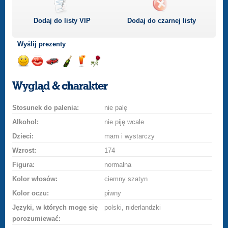
Dodaj do listy
VIP
Dodaj do czarnej listy
Wyślij prezenty
Wyślij
Wyślij
Przejażdżka
Wyślij
Wyślij
Wyślij
uśmiech
buziaka
samochodem
szampana
drinka
różę
Wygląd & charakter
Stosunek do palenia:
nie palę
Alkohol:
nie piję wcale
Dzieci:
mam i wystarczy
Wzrost:
174
Figura:
normalna
Kolor włosów:
ciemny szatyn
Kolor oczu:
piwny
Języki, w których mogę się
polski, niderlandzki
porozumiewać: