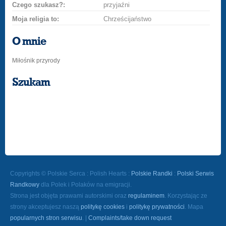
Czego szukasz?:
przyjaźni
Moja religia to:
Chrześcijaństwo
O mnie
Miłośnik przyrody
Szukam
Copyrights © Polskie Serca : Polish Hearts :
Polskie Randki
:
Polski Serwis
Randkowy
dla Polek i Polaków na emigracji.
Strona jest objęta prawami autorskimi oraz
regulaminem
. Korzystając ze
strony akceptujesz naszą
politykę cookies
i
politykę prywatności
. Mapa
popularnych stron serwisu
. |
Complaints/take down request