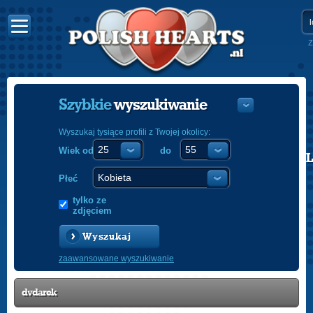
Z
Szybkie
wyszukiwanie
Wyszukaj tysiące profili z Twojej okolicy:
Wiek od
do
POLISH
ENGLISH
Płeć
tylko ze
zdjęciem
Wyszukaj
zaawansowane wyszukiwanie
dvdarek