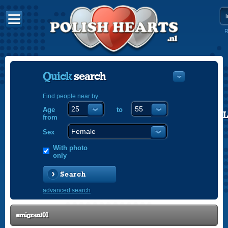
R
Quick
search
Find people near by:
Age
to
POLISH
from
ENGLISH
Sex
With photo
only
Search
advanced search
emigrant01