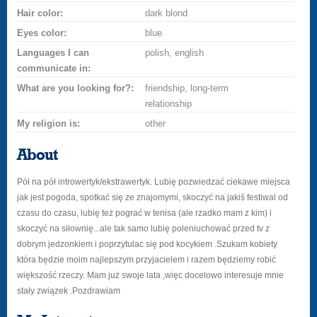
Hair color:
dark blond
Eyes color:
blue
Languages I can
polish, english
communicate in:
What are you looking for?:
friendship, long-term
relationship
My religion is:
other
About
Pół na pół introwertyk/ekstrawertyk. Lubię pozwiedzać ciekawe miejsca
jak jest pogoda, spotkać się ze znajomymi, skoczyć na jakiś festiwal od
czasu do czasu, lubię też pograć w tenisa (ale rzadko mam z kim) i
skoczyć na siłownię...ale tak samo lubię poleniuchować przed tv z
dobrym jedzonkiem i poprzytulac się pod kocykiem .Szukam kobiety
która będzie moim najlepszym przyjacielem i razem będziemy robić
większość rzeczy. Mam już swoje lata ,więc docelowo interesuje mnie
stały związek .Pozdrawiam