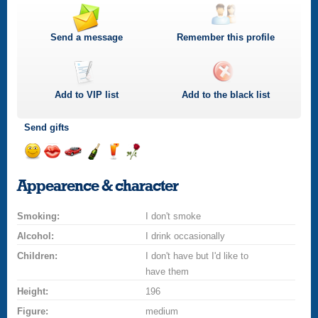
Send a message
Remember this profile
Add to
VIP
list
Add to the black list
Send gifts
Send
Send
Invite
Send
Send
Send
a
a
for
champagne
a
a
Appearence & character
smile
kiss
a
drink
rose
car
Smoking:
drive
I don't smoke
Alcohol:
I drink occasionally
Children:
I don't have but I'd like to
have them
Height:
196
Figure:
medium