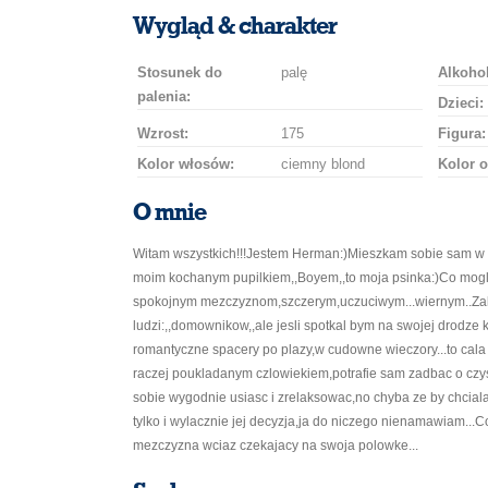
uśmiech
buziaka
samochodem
szampana
drinka
róż
Wygląd & charakter
Stosunek do
palę
Alkohol
palenia:
Dzieci:
Wzrost:
175
Figura:
Kolor włosów:
ciemny blond
Kolor o
O mnie
Witam wszystkich!!!Jestem Herman:)Mieszkam sobie sam w 
moim kochanym pupilkiem,,Boyem,,to moja psinka:)Co mog
spokojnym mezczyznom,szczerym,uczuciwym...wiernym..Zali
ludzi:,,domownikow,,ale jesli spotkal bym na swojej drodze k
romantyczne spacery po plazy,w cudowne wieczory...to cala
raczej poukladanym czlowiekiem,potrafie sam zadbac o czy
sobie wygodnie usiasc i zrelaksowac,no chyba ze by chciala 
tylko i wylacznie jej decyzja,ja do niczego nienamawiam...Co
mezczyzna wciaz czekajacy na swoja polowke...