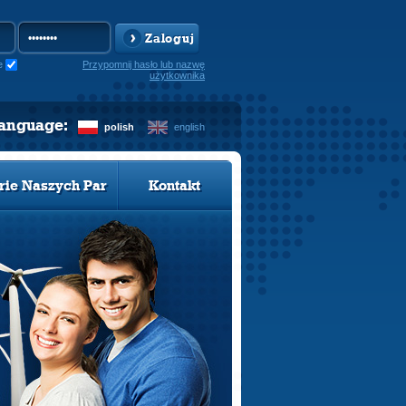
Zaloguj
e
Przypomnij hasło lub nazwę
użytkownika
language:
polish
english
rie Naszych Par
Kontakt