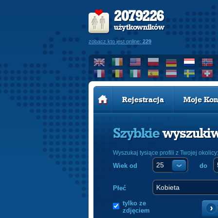
2079226
użytkowników
zobacz kto jest online:
229
Rejestracja
Moje Kon
Szybkie
wyszuki
Wyszukaj tysiące profili z Twojej okolicy
Wiek od
do
Płeć
tylko ze
zdjęciem