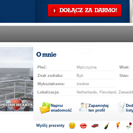
DOŁĄCZ ZA DARMO!
O mnie
Płeć:
Mężczyzna
Wiek:
Znak zodiaku:
Byk
Stan:
Wykształcenie:
średnie
Lokalizacja:
Netherlands, Flevoland, Zeewold
Napisz
Zapamiętaj
Dod
wiadomość
ten profil
list
Wyślij prezenty
Wyślij
Wyślij
Przejażdżka
Wyślij
Wyślij
Wyś