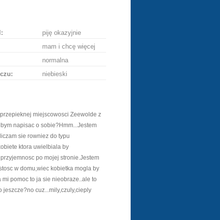
ę
:
piję okazyjnie
mam i chcę więcej
normalna
czu:
niebieski
przepieknej miejscowosci Zeewolde z
lbym napisac o sobie?Hmm...Jestem
czam sie rowniez do typu
obiete ktora uwielbiala by
 przyjemnosc po mojej stronie.Jestem
stosc w domu,wiec kobietka mogla by
mi pomoc to ja sie nieobraze..ale to
 jeszcze?no cuz...mily,czuly,cieply