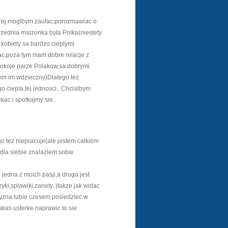
orej moglbym zaufac,porozmawiac o
zednia malzonka byla Polka(niestety
kobiety sa bardzo cieplymi
hac,poza tym mam dobre relacje z
okoje parze Polakow,sa dobrymi
tem im wdzieczny)Dlatego tez
o ciepla,tej jednosci...Chcialbym
kac i spotkajmy sie..
o tez niepracuje(ale jestem calkiem
 dla siebie znalazlem sobie
jedna z moich pasji,a druga jest
i,splawiki,zanety..)takze jak widac
zyzna lubie czesem posiedziec w
akas usterke naprawic to sie