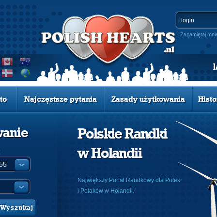
Zapamiętaj mni
to
Najczęstsze pytania
Zasady użytkowania
Histo
wanie
Polskie Randki
w Holandii
:
Największy Portal Randkowy dla Polek
i Polaków w Holandii.
Wyszukaj