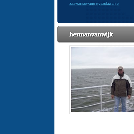
zaawansowane wyszukiwanie
hermanvanwijk