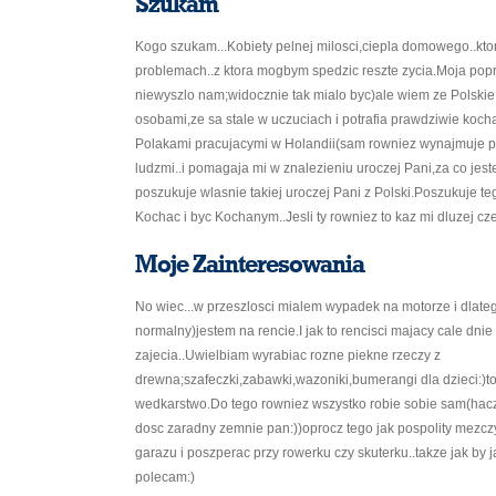
Szukam
Kogo szukam...Kobiety pelnej milosci,ciepla domowego..kt
problemach..z ktora mogbym spedzic reszte zycia.Moja popr
niewyszlo nam;widocznie tak mialo byc)ale wiem ze Polskie 
osobami,ze sa stale w uczuciach i potrafia prawdziwie koc
Polakami pracujacymi w Holandii(sam rowniez wynajmuje p
ludzmi..i pomagaja mi w znalezieniu uroczej Pani,za co jes
poszukuje wlasnie takiej uroczej Pani z Polski.Poszukuje teg
Kochac i byc Kochanym..Jesli ty rowniez to kaz mi dluzej cze
Moje Zainteresowania
No wiec...w przeszlosci mialem wypadek na motorze i dlateg
normalny)jestem na rencie.I jak to rencisci majacy cale dnie
zajecia..Uwielbiam wyrabiac rozne piekne rzeczy z
drewna;szafeczki,zabawki,wazoniki,bumerangi dla dzieci:)to 
wedkarstwo.Do tego rowniez wszystko robie sobie sam(haczyk
dosc zaradny zemnie pan:))oprocz tego jak pospolity mezc
garazu i poszperac przy rowerku czy skuterku..takze jak by j
polecam:)