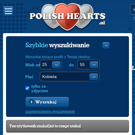
Z
Szybkie
wyszukiwanie
Wyszukaj tysiące profili z Twojej okolicy:
Wiek od
do
POLISH
ENGLISH
Płeć
tylko ze
zdjęciem
Wyszukaj
zaawansowane wyszukiwanie
Ten użytkownik znalazł już to czego szukał.