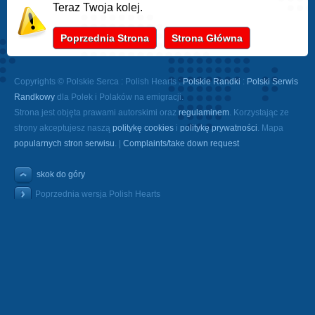
Teraz Twoja kolej.
Poprzednia Strona
Strona Główna
Copyrights © Polskie Serca : Polish Hearts :
Polskie Randki
:
Polski Serwis
Randkowy
dla Polek i Polaków na emigracji.
Strona jest objęta prawami autorskimi oraz
regulaminem
. Korzystając ze
strony akceptujesz naszą
politykę cookies
i
politykę prywatności
. Mapa
popularnych stron serwisu
. |
Complaints/take down request
skok do góry
Poprzednia wersja Polish Hearts