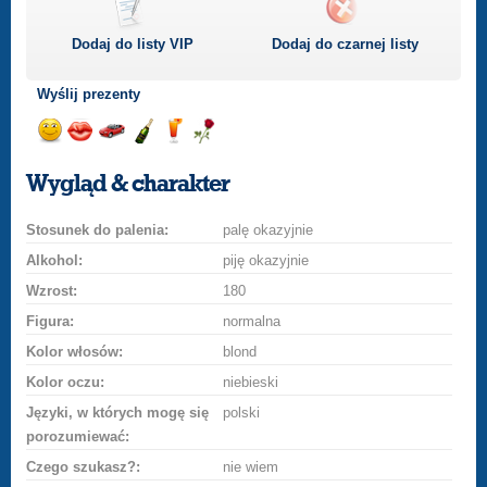
Dodaj do listy
VIP
Dodaj do czarnej listy
Wyślij prezenty
Wyślij
Wyślij
Przejażdżka
Wyślij
Wyślij
Wyślij
uśmiech
buziaka
samochodem
szampana
drinka
różę
Wygląd & charakter
Stosunek do palenia:
palę okazyjnie
Alkohol:
piję okazyjnie
Wzrost:
180
Figura:
normalna
Kolor włosów:
blond
Kolor oczu:
niebieski
Języki, w których mogę się
polski
porozumiewać:
Czego szukasz?:
nie wiem