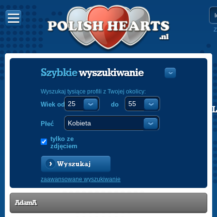
Z
Szybkie
wyszukiwanie
Wyszukaj tysiące profili z Twojej okolicy:
Wiek od
do
POLISH
ENGLISH
Płeć
tylko ze
zdjęciem
Wyszukaj
zaawansowane wyszukiwanie
AdamA