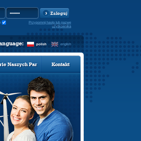
Zaloguj
e
Przypomnij hasło lub nazwę
użytkownika
language:
polish
english
rie Naszych Par
Kontakt