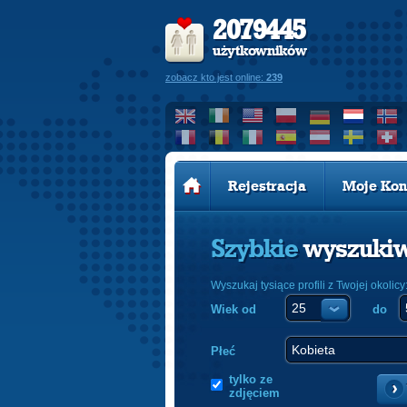
2079445
użytkowników
zobacz kto jest online:
239
Rejestracja
Moje Kon
Szybkie
wyszuki
Wyszukaj tysiące profili z Twojej okolicy
Wiek od
do
Płeć
tylko ze
zdjęciem