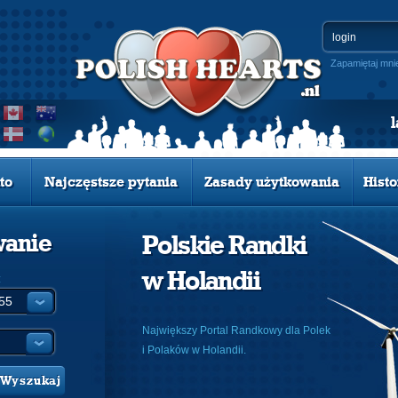
Zapamiętaj mni
to
Najczęstsze pytania
Zasady użytkowania
Histo
wanie
Polskie Randki
w Holandii
:
Największy Portal Randkowy dla Polek
i Polaków w Holandii.
Wyszukaj