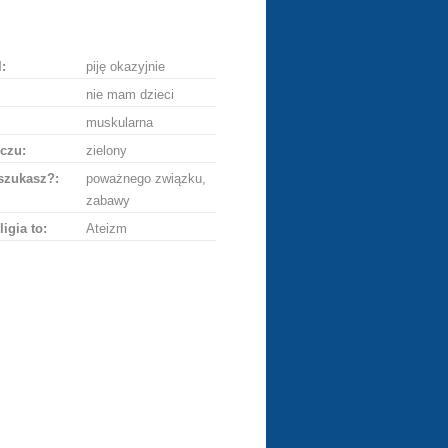
ę
:
piję okazyjnie
nie mam dzieci
muskularna
czu:
zielony
szukasz?:
poważnego związku,
zabawy
ligia to:
Ateizm