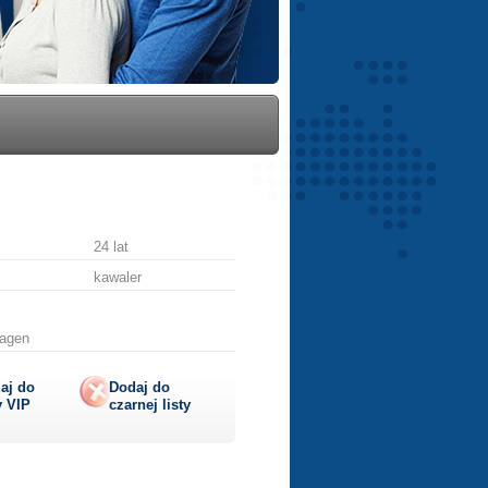
24 lat
kawaler
hagen
aj do
Dodaj do
y
VIP
czarnej listy
lij