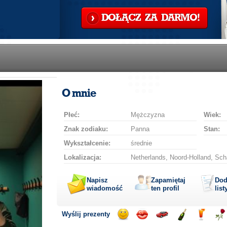
DOŁĄCZ ZA DARMO!
O mnie
Płeć:
Mężczyzna
Wiek:
Znak zodiaku:
Panna
Stan:
Wykształcenie:
średnie
Lokalizacja:
Netherlands, Noord-Holland, Sc
Napisz
Zapamiętaj
Dod
wiadomość
ten profil
list
Wyślij prezenty
Wyślij
Wyślij
Przejażdżka
Wyślij
Wyślij
Wyś