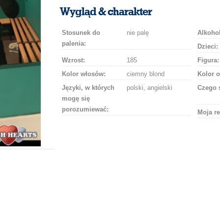
uśmiech
buziaka
samochodem
szampana
drinka
róż
Wygląd & charakter
Stosunek do
nie palę
Alkohol
palenia:
Dzieci:
Wzrost:
185
Figura:
Kolor włosów:
ciemny blond
Kolor o
Języki, w których
polski, angielski
Czego 
mogę się
porozumiewać:
Moja re