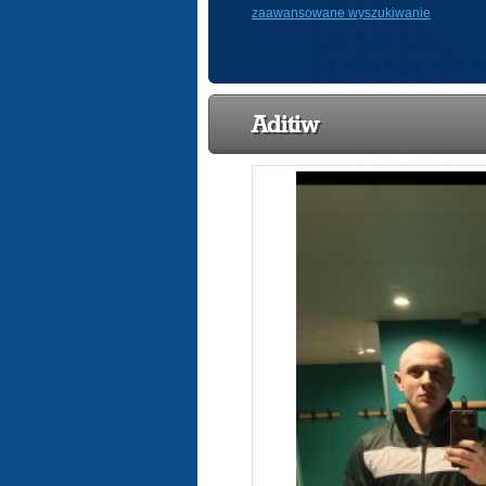
zaawansowane wyszukiwanie
Aditiw