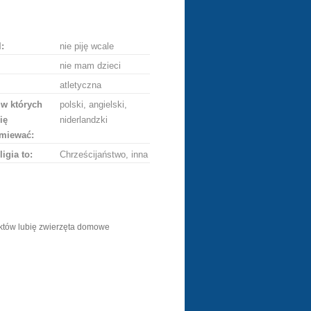
ę
:
nie piję wcale
nie mam dzieci
atletyczna
 w których
polski, angielski,
ię
niderlandzki
miewać:
ligia to:
Chrześcijaństwo, inna
iktów lubię zwierzęta domowe