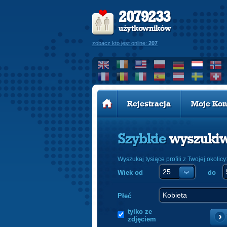
2079233
użytkowników
zobacz kto jest online:
207
Rejestracja
Moje Kon
Szybkie
wyszuki
Wyszukaj tysiące profili z Twojej okolicy
Wiek od
do
Płeć
tylko ze
zdjęciem