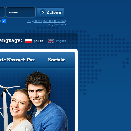
Zaloguj
e
Przypomnij hasło lub nazwę
użytkownika
language:
polish
english
rie Naszych Par
Kontakt