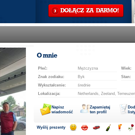
DOŁĄCZ ZA DARMO!
O mnie
Płeć:
Mężczyzna
Wiek:
Znak zodiaku:
Byk
Stan:
Wykształcenie:
średnie
Lokalizacja:
Netherlands, Zeeland, Terneuze
Napisz
Zapamiętaj
Dod
wiadomość
ten profil
list
Wyślij prezenty
Wyślij
Wyślij
Przejażdżka
Wyślij
Wyślij
Wyś