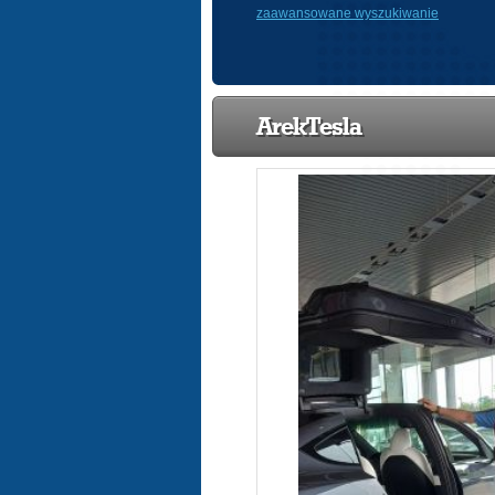
zaawansowane wyszukiwanie
ArekTesla