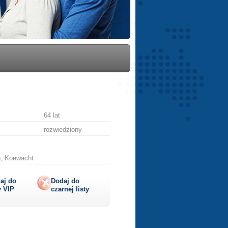
64 lat
rozwiedziony
n, Koewacht
aj do
Dodaj do
y
VIP
czarnej listy
lij