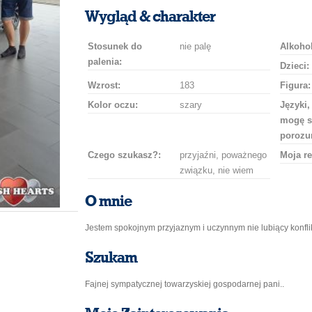
uśmiech
buziaka
samochodem
szampana
drinka
róż
Wygląd & charakter
Stosunek do
nie palę
Alkohol
palenia:
Dzieci:
Wzrost:
183
Figura:
Kolor oczu:
szary
Języki,
mogę s
porozu
Czego szukasz?:
przyjaźni, poważnego
Moja re
związku, nie wiem
O mnie
Jestem spokojnym przyjaznym i uczynnym nie lubiący konfl
Szukam
Fajnej sympatycznej towarzyskiej gospodarnej pani..