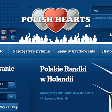
Zapamiętaj mni
to
Najczęstsze pytania
Zasady użytkowania
Histo
wanie
Polskie Randki
w Holandii
:
Największy Portal Randkowy dla Polek
i Polaków w Holandii.
Wyszukaj