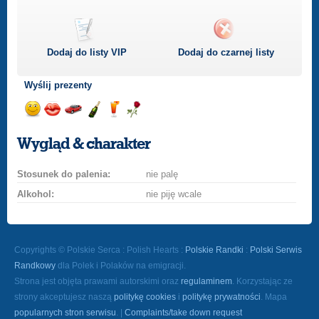
Dodaj do listy
VIP
Dodaj do czarnej listy
Wyślij prezenty
Wyślij
Wyślij
Przejażdżka
Wyślij
Wyślij
Wyślij
uśmiech
buziaka
samochodem
szampana
drinka
różę
Wygląd & charakter
Stosunek do palenia:
nie palę
Alkohol:
nie piję wcale
Copyrights © Polskie Serca : Polish Hearts :
Polskie Randki
:
Polski Serwis
Randkowy
dla Polek i Polaków na emigracji.
Strona jest objęta prawami autorskimi oraz
regulaminem
. Korzystając ze
strony akceptujesz naszą
politykę cookies
i
politykę prywatności
. Mapa
popularnych stron serwisu
. |
Complaints/take down request