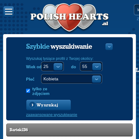
Z
Szybkie
wyszukiwanie
Wyszukaj tysiące profili z Twojej okolicy:
Wiek od
do
POLISH
ENGLISH
Płeć
tylko ze
zdjęciem
Wyszukaj
zaawansowane wyszukiwanie
Bartek1B6