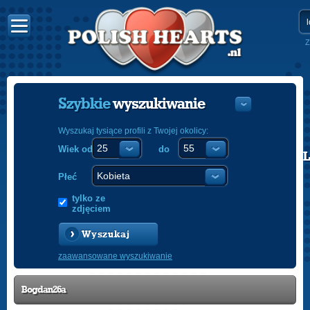
Z
Szybkie
wyszukiwanie
Wyszukaj tysiące profili z Twojej okolicy:
Wiek od
do
POLISH
ENGLISH
Płeć
tylko ze
zdjęciem
Wyszukaj
zaawansowane wyszukiwanie
Bogdan26a