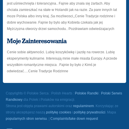
jest uśmiechnięta i tolerancyjna.. Fajnie aby znała się żartach. Aby
chciała zamieszkać na stałe w Holandii jak na razie. Za pare innych lat
moze Polska albo inny kraj..Sa mozliwosci,,Cenie Tradycje rodzinne i
dobre wychowanie. Fajnie by bylo aby Kobieta czekala jak jej
Mężczyzna otworzy drzwi samochodu.. Pozdrawiam odwiedzajacych
Moje Zainteresowania
Cenie sobie aktywności. Lubię koszykówkę i jazdę na rowerze. Lubię
eksperymenty kulinarne. Interesują mnie małe miasta Europy. A przede
wszystkim romantyczne miejsca . Fajnie by było z Kimś je
odwiedzać.....Cenie Tradycje Rodzinne
Copyrights © Polskie Serca : Polish Hearts :
Polskie Randki
:
Polski Serwis
Randkowy
dla Polek i Polaków na emigracji.
Strona jest objęta prawami autorskimi oraz
regulaminem
. Korzystając ze
strony akceptujesz naszą
politykę cookies
i
politykę prywatności
. Mapa
popularnych stron serwisu
. |
Complaints/take down request