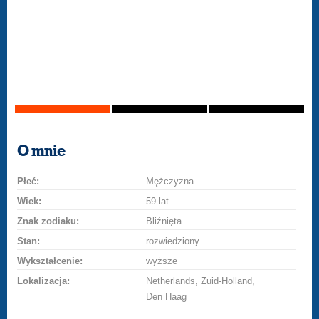
O mnie
Płeć:
Mężczyzna
Wiek:
59 lat
Znak zodiaku:
Bliźnięta
Stan:
rozwiedziony
Wykształcenie:
wyższe
Lokalizacja:
Netherlands, Zuid-Holland,
Den Haag