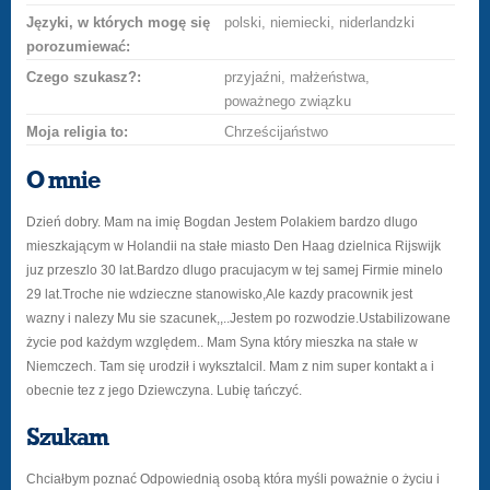
Języki, w których mogę się
polski, niemiecki, niderlandzki
porozumiewać:
Czego szukasz?:
przyjaźni, małżeństwa,
poważnego związku
Moja religia to:
Chrześcijaństwo
O mnie
Dzień dobry. Mam na imię Bogdan Jestem Polakiem bardzo dlugo
mieszkającym w Holandii na stałe miasto Den Haag dzielnica Rijswijk
juz przeszlo 30 lat.Bardzo dlugo pracujacym w tej samej Firmie minelo
29 lat.Troche nie wdzieczne stanowisko,Ale kazdy pracownik jest
wazny i nalezy Mu sie szacunek,,..Jestem po rozwodzie.Ustabilizowane
życie pod każdym względem.. Mam Syna który mieszka na stałe w
Niemczech. Tam się urodził i wyksztalcil. Mam z nim super kontakt a i
obecnie tez z jego Dziewczyna. Lubię tańczyć.
Szukam
Chciałbym poznać Odpowiednią osobą która myśli poważnie o życiu i