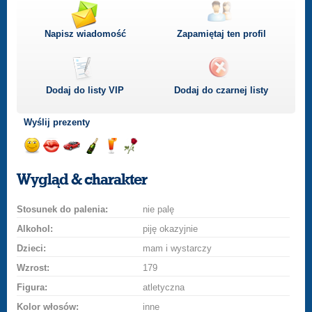
Napisz wiadomość
Zapamiętaj ten profil
Dodaj do listy
VIP
Dodaj do czarnej listy
Wyślij prezenty
Wyślij
Wyślij
Przejażdżka
Wyślij
Wyślij
Wyślij
uśmiech
buziaka
samochodem
szampana
drinka
różę
Wygląd & charakter
Stosunek do palenia:
nie palę
Alkohol:
piję okazyjnie
Dzieci:
mam i wystarczy
Wzrost:
179
Figura:
atletyczna
Kolor włosów:
inne