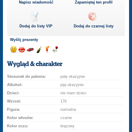
Napisz wiadomość
Zapamiętaj ten profil
Dodaj do listy
VIP
Dodaj do czarnej listy
Wyślij prezenty
Wyślij
Wyślij
Przejażdżka
Wyślij
Wyślij
Wyślij
uśmiech
buziaka
samochodem
szampana
drinka
różę
Wygląd & charakter
Stosunek do palenia:
palę okazyjnie
Alkohol:
piję okazyjnie
Dzieci:
nie mam dzieci
Wzrost:
176
Figura:
normalna
Kolor włosów:
czarne
Kolor oczu:
brązowy