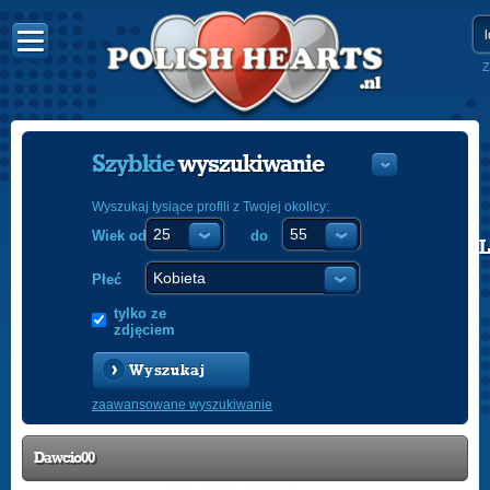
Z
Szybkie
wyszukiwanie
Wyszukaj tysiące profili z Twojej okolicy:
Wiek od
do
POLISH
ENGLISH
Płeć
tylko ze
zdjęciem
Wyszukaj
zaawansowane wyszukiwanie
Dawcio00