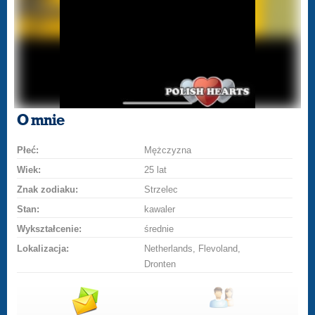
O mnie
Płeć:
Mężczyzna
Wiek:
25 lat
Znak zodiaku:
Strzelec
Stan:
kawaler
Wykształcenie:
średnie
Lokalizacja:
Netherlands, Flevoland,
Dronten