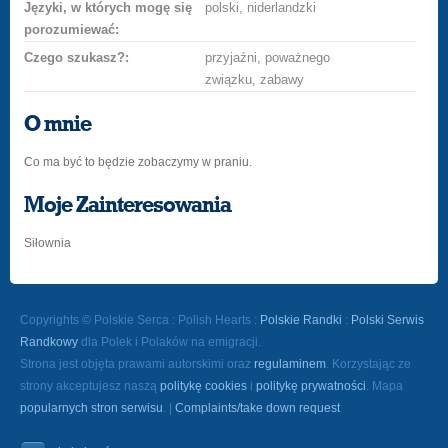
Języki, w których mogę się
polski, niderlandzki
porozumiewać:
Czego szukasz?:
przyjaźni, poważnego
związku, zabawy
O mnie
Co ma być to będzie zobaczymy w praniu.
Moje Zainteresowania
Siłownia
Copyrights © Polskie Serca : Polish Hearts :
Polskie Randki
:
Polski Serwis
Randkowy
dla Polek i Polaków na emigracji.
Strona jest objęta prawami autorskimi oraz
regulaminem
. Korzystając ze
strony akceptujesz naszą
politykę cookies
i
politykę prywatności
. Mapa
popularnych stron serwisu
. |
Complaints/take down request