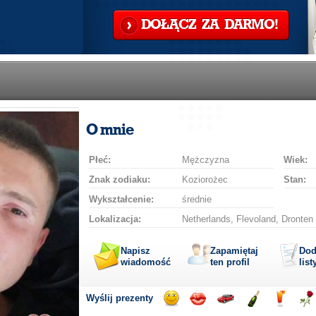
DOŁĄCZ ZA DARMO!
O mnie
Płeć:
Mężczyzna
Wiek:
Znak zodiaku:
Koziorożec
Stan:
Wykształcenie:
średnie
Lokalizacja:
Netherlands, Flevoland, Dronten
Napisz
Zapamiętaj
Dod
wiadomość
ten profil
list
Wyślij prezenty
Wyślij
Wyślij
Przejażdżka
Wyślij
Wyślij
Wyś