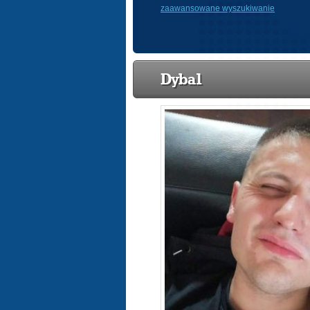
zaawansowane wyszukiwanie
Dyba1