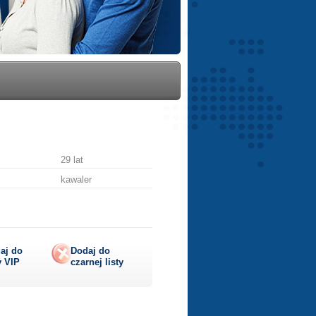
29 lat
kawaler
aj do
Dodaj do
y
VIP
czarnej listy
lij