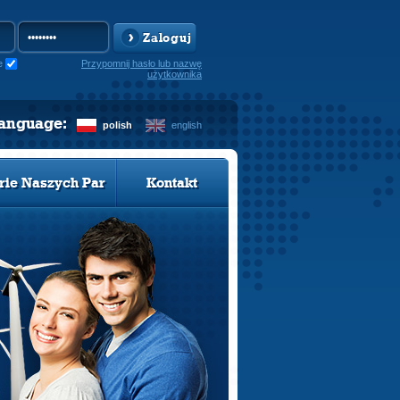
Zaloguj
e
Przypomnij hasło lub nazwę
użytkownika
language:
polish
english
rie Naszych Par
Kontakt