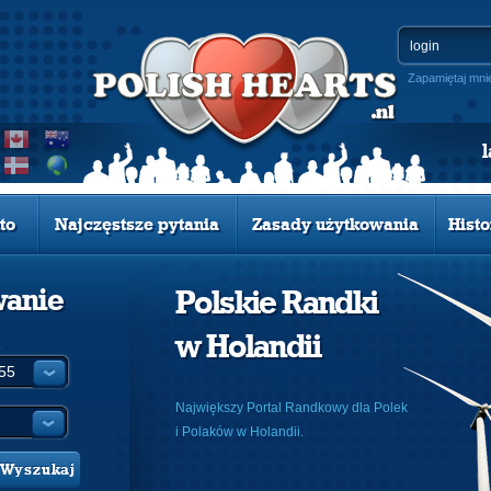
Zapamiętaj mni
to
Najczęstsze pytania
Zasady użytkowania
Histo
wanie
Polskie Randki
w Holandii
:
Największy Portal Randkowy dla Polek
i Polaków w Holandii.
Wyszukaj