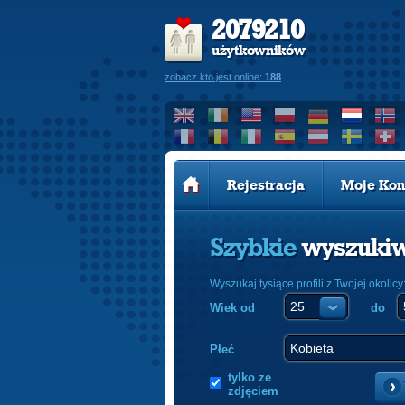
2079210
użytkowników
zobacz kto jest online:
188
Rejestracja
Moje Kon
Szybkie
wyszuki
Wyszukaj tysiące profili z Twojej okolicy
Wiek od
do
Płeć
tylko ze
zdjęciem