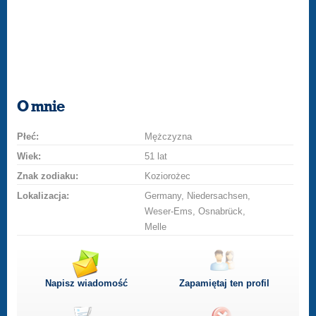
O mnie
Płeć:
Mężczyzna
Wiek:
51 lat
Znak zodiaku:
Koziorożec
Lokalizacja:
Germany, Niedersachsen,
Weser-Ems, Osnabrück,
Melle
Napisz wiadomość
Zapamiętaj ten profil