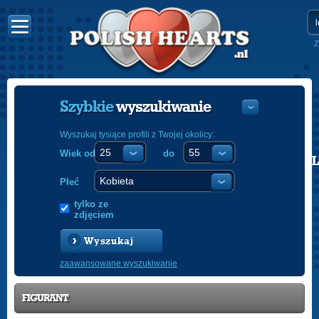
Z
Szybkie
wyszukiwanie
Wyszukaj tysiące profili z Twojej okolicy:
Wiek od
do
POLISH
ENGLISH
Płeć
tylko ze
zdjęciem
Wyszukaj
zaawansowane wyszukiwanie
FIGURANT