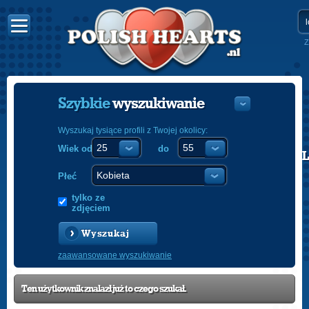
Z
Szybkie
wyszukiwanie
Wyszukaj tysiące profili z Twojej okolicy:
Wiek od
do
POLISH
ENGLISH
Płeć
tylko ze
zdjęciem
Wyszukaj
zaawansowane wyszukiwanie
Ten użytkownik znalazł już to czego szukał.