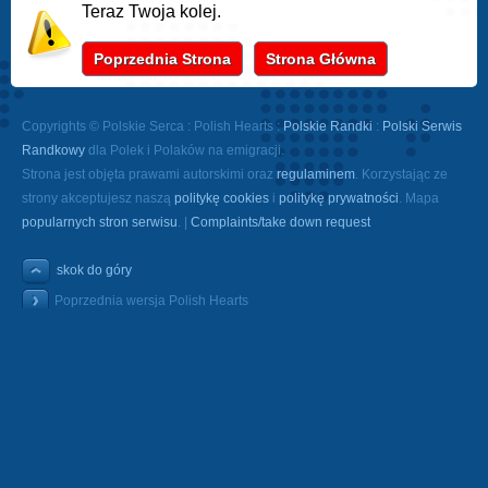
Teraz Twoja kolej.
Poprzednia Strona
Strona Główna
Copyrights © Polskie Serca : Polish Hearts :
Polskie Randki
:
Polski Serwis
Randkowy
dla Polek i Polaków na emigracji.
Strona jest objęta prawami autorskimi oraz
regulaminem
. Korzystając ze
strony akceptujesz naszą
politykę cookies
i
politykę prywatności
. Mapa
popularnych stron serwisu
. |
Complaints/take down request
skok do góry
Poprzednia wersja Polish Hearts