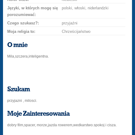
Języki, w których mogę się
polski, włoski, niderlandzki
porozumiewać:
Czego szukasz?:
przyjaźni
Moja religia to:
Chrześcijaństwo
O mnie
Mila,szczera,inteligentna.
Szukam
przyjazni , milosci.
Moje Zainteresowania
dobry film,spacer, morze,jazda rowerem,wedkarstwo.spokoj i cisza.