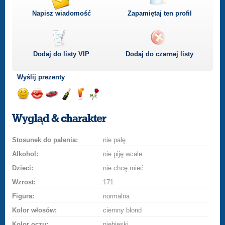
Napisz wiadomość
Zapamiętaj ten profil
Dodaj do listy
VIP
Dodaj do czarnej listy
Wyślij prezenty
Wyślij
Wyślij
Przejażdżka
Wyślij
Wyślij
Wyślij
uśmiech
buziaka
samochodem
szampana
drinka
różę
Wygląd & charakter
Stosunek do palenia:
nie palę
Alkohol:
nie piję wcale
Dzieci:
nie chcę mieć
Wzrost:
171
Figura:
normalna
Kolor włosów:
ciemny blond
Kolor oczu:
niebieski