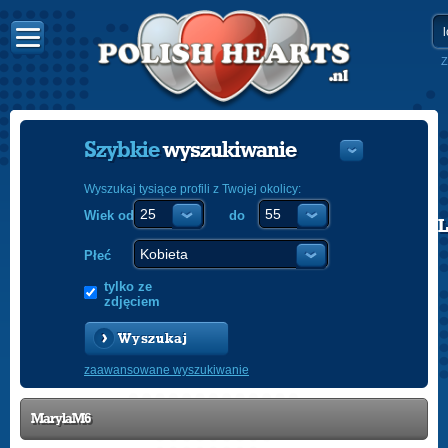
Z
Szybkie
wyszukiwanie
Wyszukaj tysiące profili z Twojej okolicy:
Wiek od
do
POLISH
ENGLISH
Płeć
tylko ze
zdjęciem
Wyszukaj
zaawansowane wyszukiwanie
MarylaM6