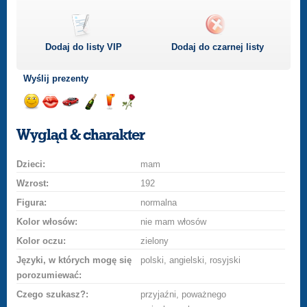
Dodaj do listy
VIP
Dodaj do czarnej listy
Wyślij prezenty
Wyślij
Wyślij
Przejażdżka
Wyślij
Wyślij
Wyślij
uśmiech
buziaka
samochodem
szampana
drinka
różę
Wygląd & charakter
Dzieci:
mam
Wzrost:
192
Figura:
normalna
Kolor włosów:
nie mam włosów
Kolor oczu:
zielony
Języki, w których mogę się
polski, angielski, rosyjski
porozumiewać:
Czego szukasz?:
przyjaźni, poważnego