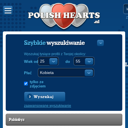
Z
Szybkie
wyszukiwanie
Wyszukaj tysiące profili z Twojej okolicy:
Wiek od
do
POLISH
ENGLISH
Płeć
tylko ze
zdjęciem
Wyszukaj
zaawansowane wyszukiwanie
Pablofryz