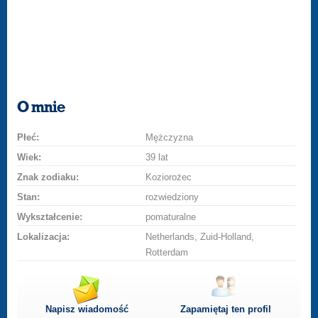
O mnie
Płeć:
Mężczyzna
Wiek:
39 lat
Znak zodiaku:
Koziorożec
Stan:
rozwiedziony
Wykształcenie:
pomaturalne
Lokalizacja:
Netherlands, Zuid-Holland,
Rotterdam
Napisz wiadomość
Zapamiętaj ten profil