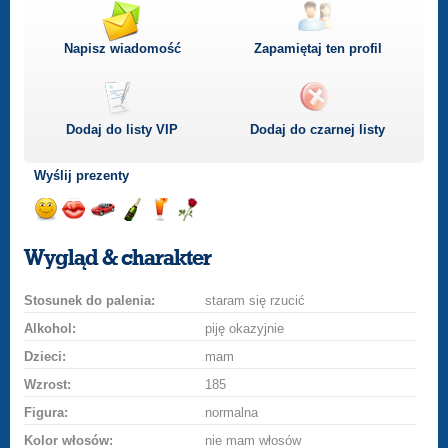
Napisz wiadomość
Zapamiętaj ten profil
Dodaj do listy
VIP
Dodaj do czarnej listy
Wyślij prezenty
Wyślij
Wyślij
Przejażdżka
Wyślij
Wyślij
Wyślij
uśmiech
buziaka
samochodem
szampana
drinka
różę
Wygląd & charakter
Stosunek do palenia:
staram się rzucić
Alkohol:
piję okazyjnie
Dzieci:
mam
Wzrost:
185
Figura:
normalna
Kolor włosów:
nie mam włosów