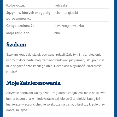
Kolor oczu:
niebieski
Języki, w których mogę się
polski, angielski
porozumiewać:
Czego szukasz?:
poważnego związku
Moja religia to:
inna
Szukam
Szukam kogoś do stałej, poważnej relacji. Zależy mi na znalezieniu
osoby, z którą będę mógł zarówno budować przyszłość, jak i po prostu
miło spędzać czas każdego dnia. Doceniasz aktywność i szczerość?
Napisz!
Moje Zainteresowania
Aktywnie spędzam wolny czas – regularnie znajdziesz mnie na siłowni
lub na basenie, a w międzyczasie szlifuję swój angielski. Lubię też
luźniejsze wieczory: chętnie wyskoczę na darta, bilard czy kręgle przy
dobrej muzyce.