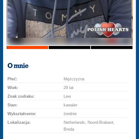
O mnie
Płeć:
Mężczyzna
Wiek:
29 lat
Znak zodiaku:
Lew
Stan:
kawaler
Wykształcenie:
średnie
Lokalizacja:
Netherlands, Noord-Brabant,
Breda