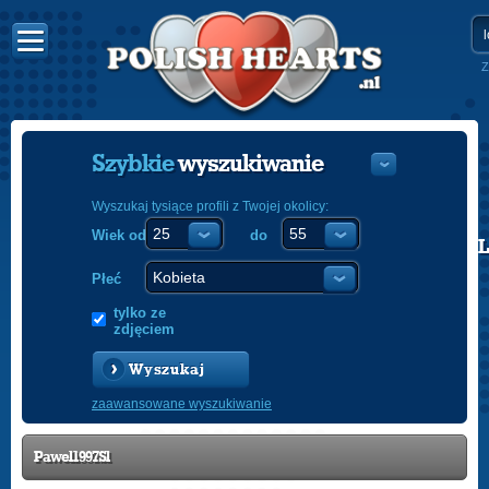
Z
Szybkie
wyszukiwanie
Wyszukaj tysiące profili z Twojej okolicy:
Wiek od
do
POLISH
ENGLISH
Płeć
tylko ze
zdjęciem
Wyszukaj
zaawansowane wyszukiwanie
Pawel1997Sl