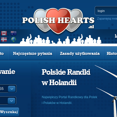
Zapamiętaj mni
to
Najczęstsze pytania
Zasady użytkowania
Histo
wanie
Polskie Randki
w Holandii
:
Największy Portal Randkowy dla Polek
i Polaków w Holandii.
Wyszukaj