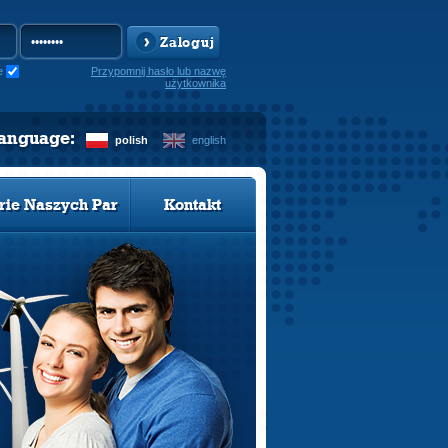
Zaloguj
e
Przypomnij hasło lub nazwę
użytkownika
language:
polish
english
rie Naszych Par
Kontakt