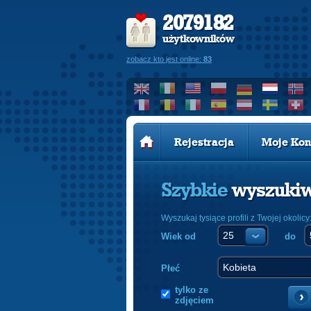
2079182
użytkowników
zobacz kto jest online:
83
Rejestracja
Moje Kon
Szybkie
wyszuki
Wyszukaj tysiące profili z Twojej okolicy
Wiek od
do
Płeć
tylko ze
zdjęciem