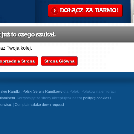
DOŁĄCZ ZA DARMO!
już to czego szukał.
raz Twoja kolej.
oprzednia Strona
Strona Główna
lskie Randki
:
Polski Serwis Randkowy
dla Polek i Polaków na emigracji.
ulaminem
. Korzystając ze strony akceptujesz naszą
politykę cookies
i
serwisu
. |
Complaints/take down request