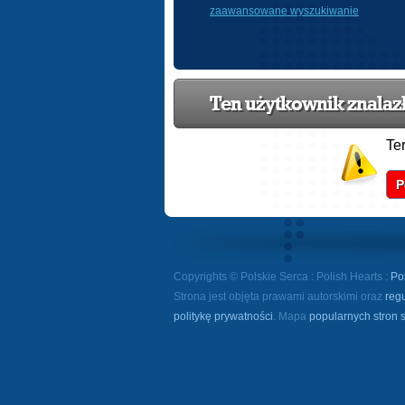
zaawansowane wyszukiwanie
Ten użytkownik znalazł 
Te
P
Copyrights © Polskie Serca : Polish Hearts :
Po
Strona jest objęta prawami autorskimi oraz
reg
politykę prywatności
. Mapa
popularnych stron 