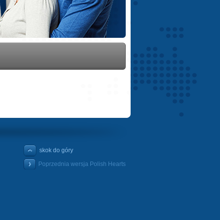
skok do góry
Poprzednia wersja Polish Hearts