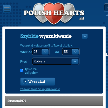
Z
Szybkie
wyszukiwanie
Wyszukaj tysiące profili z Twojej okolicy:
Wiek od
do
POLISH
ENGLISH
Płeć
tylko ze
zdjęciem
Wyszukaj
zaawansowane wyszukiwanie
Sszczera1984