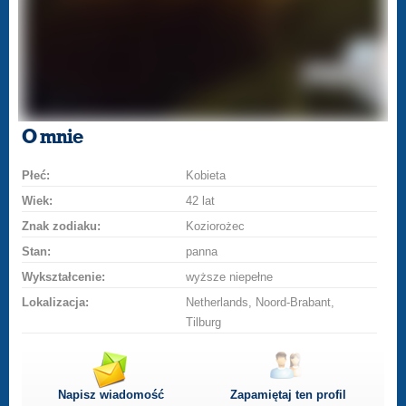
O mnie
Płeć:
Kobieta
Wiek:
42 lat
Znak zodiaku:
Koziorożec
Stan:
panna
Wykształcenie:
wyższe niepełne
Lokalizacja:
Netherlands, Noord-Brabant,
Tilburg
Napisz wiadomość
Zapamiętaj ten profil