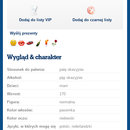
Dodaj do listy
VIP
Dodaj do czarnej listy
Wyślij prezenty
Wyślij
Wyślij
Przejażdżka
Wyślij
Wyślij
Wyślij
uśmiech
buziaka
samochodem
szampana
drinka
różę
Wygląd & charakter
Stosunek do palenia:
palę okazyjnie
Alkohol:
piję okazyjnie
Dzieci:
mam
Wzrost:
170
Figura:
normalna
Kolor włosów:
pasemka
Kolor oczu:
niebieski
Języki, w których mogę się
polski, niderlandzki