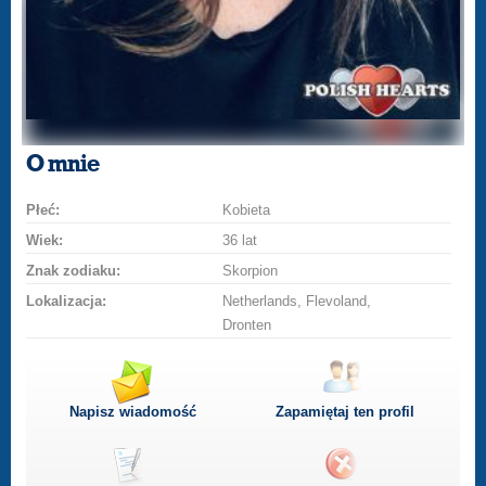
O mnie
Płeć:
Kobieta
Wiek:
36 lat
Znak zodiaku:
Skorpion
Lokalizacja:
Netherlands, Flevoland,
Dronten
Napisz wiadomość
Zapamiętaj ten profil