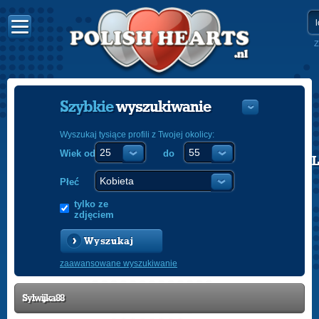
Z
Szybkie
wyszukiwanie
Wyszukaj tysiące profili z Twojej okolicy:
Wiek od
do
POLISH
ENGLISH
Płeć
tylko ze
zdjęciem
Wyszukaj
zaawansowane wyszukiwanie
Sylwijka88