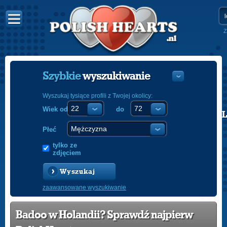
Z
Szybkie
wyszukiwanie
Wyszukaj tysiące profili z Twojej okolicy:
Wiek od
do
POLISH
ENGLISH
Płeć
tylko ze
zdjęciem
Wyszukaj
zaawansowane wyszukiwanie
Badoo w Holandii? Sprawdź najpierw