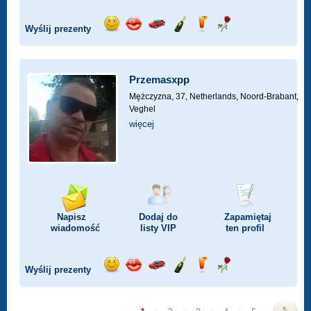
Wyślij prezenty
Wyślij
Wyślij
Przejażdżka
Wyślij
Wyślij
Wyślij
uśmiech
buziaka
samochodem
szampana
drinka
różę
Przemasxpp
Mężczyzna, 37,
Netherlands, Noord-Brabant,
Veghel
więcej
Napisz
Dodaj do
Zapamiętaj
wiadomość
listy
VIP
ten profil
Wyślij prezenty
Wyślij
Wyślij
Przejażdżka
Wyślij
Wyślij
Wyślij
uśmiech
buziaka
samochodem
szampana
drinka
różę