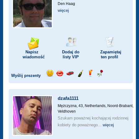
Den Haag
więcej
Napisz
Dodaj do
Zapamiętaj
wiadomość
listy
VIP
ten profil
Wyślij prezenty
Wyślij
Wyślij
Przejażdżka
Wyślij
Wyślij
Wyślij
uśmiech
buziaka
samochodem
szampana
drinka
różę
dzafa1111
Mężczyzna, 43,
Netherlands, Noord-Brabant,
Veldhoven
Szukam poważnej kochającej rodzinnej
kobiety do poważnego...
więcej