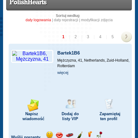
PolishHearts
Sortuj według
daty logowania
|
daty rejestracji
|
modyfikacji zdjęcia
1
|
2
|
3
|
4
|
5
>
Bartek1B6
Mężczyzna, 41,
Netherlands, Zuid-Holland,
Rotterdam
więcej
Napisz
Dodaj do
Zapamiętaj
wiadomość
listy
VIP
ten profil
Wyślij prezenty