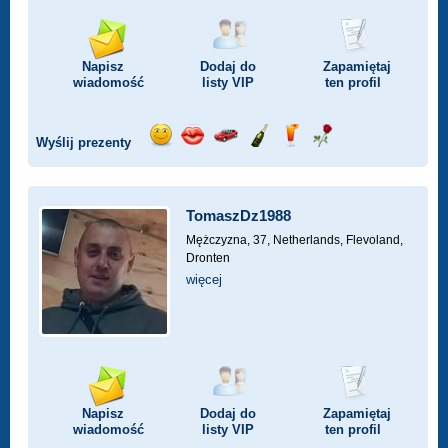
Napisz
Dodaj do
Zapamiętaj
wiadomość
listy
VIP
ten profil
Wyślij prezenty
Wyślij
Wyślij
Przejażdżka
Wyślij
Wyślij
Wyślij
uśmiech
buziaka
samochodem
szampana
drinka
różę
TomaszDz1988
Mężczyzna, 37,
Netherlands, Flevoland,
Dronten
więcej
Napisz
Dodaj do
Zapamiętaj
wiadomość
listy
VIP
ten profil