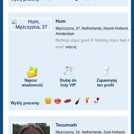
Wyślij
Wyślij
Przejażdżka
Wyślij
Wyślij
Wyślij
uśmiech
buziaka
samochodem
szampana
drinka
różę
Hum
Mężczyzna, 37,
Netherlands, Noord-Holland,
Amsterdam
Nothing stays good 4! Nothing stays bad 4
ever!
więcej
Napisz
Dodaj do
Zapamiętaj
wiadomość
listy
VIP
ten profil
Wyślij prezenty
Wyślij
Wyślij
Przejażdżka
Wyślij
Wyślij
Wyślij
uśmiech
buziaka
samochodem
szampana
drinka
różę
Tecumseh
Mężczyzna, 54,
Netherlands, Zuid-Holland,