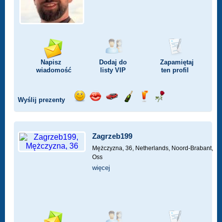
Napisz
Dodaj do
Zapamiętaj
wiadomość
listy
VIP
ten profil
Wyślij prezenty
Wyślij
Wyślij
Przejażdżka
Wyślij
Wyślij
Wyślij
uśmiech
buziaka
samochodem
szampana
drinka
różę
Zagrzeb199
Mężczyzna, 36,
Netherlands, Noord-Brabant,
Oss
więcej