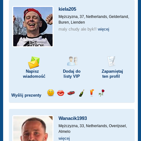
kiela205
Mężczyzna, 37,
Netherlands, Gelderland,
Buren, Lienden
maly chudy ale byk!!
więcej
Napisz
Dodaj do
Zapamiętaj
wiadomość
listy
VIP
ten profil
Wyślij prezenty
Wyślij
Wyślij
Przejażdżka
Wyślij
Wyślij
Wyślij
uśmiech
buziaka
samochodem
szampana
drinka
różę
Wanacik1993
Mężczyzna, 33,
Netherlands, Overijssel,
Almelo
więcej