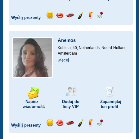
Wyślij prezenty
Wyślij
Wyślij
Przejażdżka
Wyślij
Wyślij
Wyślij
uśmiech
buziaka
samochodem
szampana
drinka
różę
Anemos
Kobieta, 40,
Netherlands, Noord-Holland,
Amsterdam
więcej
Napisz
Dodaj do
Zapamiętaj
wiadomość
listy
VIP
ten profil
Wyślij prezenty
Wyślij
Wyślij
Przejażdżka
Wyślij
Wyślij
Wyślij
uśmiech
buziaka
samochodem
szampana
drinka
różę