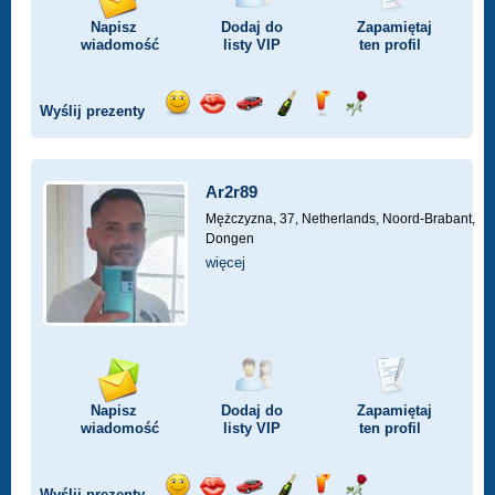
Napisz
Dodaj do
Zapamiętaj
wiadomość
listy
VIP
ten profil
Wyślij prezenty
Wyślij
Wyślij
Przejażdżka
Wyślij
Wyślij
Wyślij
uśmiech
buziaka
samochodem
szampana
drinka
różę
Ar2r89
Mężczyzna, 37,
Netherlands, Noord-Brabant,
Dongen
więcej
Napisz
Dodaj do
Zapamiętaj
wiadomość
listy
VIP
ten profil
Wyślij prezenty