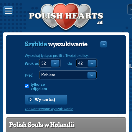
Z
Szybkie
wyszukiwanie
Wyszukaj tysiące profili z Twojej okolicy:
Wiek od
do
POLISH
ENGLISH
Płeć
tylko ze
zdjęciem
Wyszukaj
zaawansowane wyszukiwanie
Polish Souls w Holandii