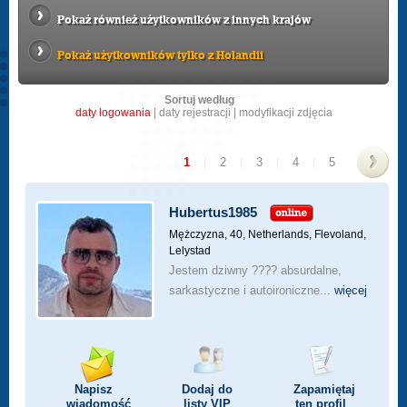
Pokaż również użytkowników z innych krajów
Pokaż użytkowników tylko z Holandii
Sortuj według
daty logowania
|
daty rejestracji
|
modyfikacji zdjęcia
1
|
2
|
3
|
4
|
5
>
Hubertus1985
Mężczyzna, 40,
Netherlands, Flevoland,
Lelystad
Jestem dziwny ???? absurdalne,
sarkastyczne i autoironiczne...
więcej
Napisz
Dodaj do
Zapamiętaj
wiadomość
listy
VIP
ten profil