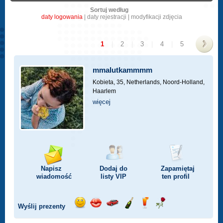
Sortuj według
daty logowania
|
daty rejestracji
|
modyfikacji zdjęcia
1
|
2
|
3
|
4
|
5
>
mmalutkammmm
Kobieta, 35,
Netherlands, Noord-Holland,
Haarlem
więcej
Napisz
Dodaj do
Zapamiętaj
wiadomość
listy
VIP
ten profil
Wyślij prezenty
Wyślij
Wyślij
Przejażdżka
Wyślij
Wyślij
Wyślij
uśmiech
buziaka
samochodem
szampana
drinka
różę