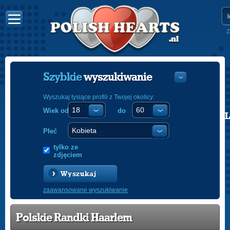
Z
Szybkie
wyszukiwanie
Wyszukaj tysiące profili z Twojej okolicy:
Wiek od
do
POLISH
ENGLISH
Płeć
tylko ze
zdjęciem
Wyszukaj
zaawansowane wyszukiwanie
Polskie Randki Haarlem