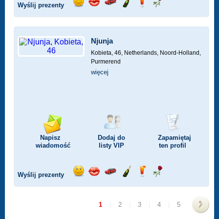
Wyślij prezenty
Wyślij
Wyślij
Przejażdżka
Wyślij
Wyślij
Wyślij
uśmiech
buziaka
samochodem
szampana
drinka
różę
Njunja
Kobieta, 46,
Netherlands, Noord-Holland,
Purmerend
więcej
Napisz
Dodaj do
Zapamiętaj
wiadomość
listy
VIP
ten profil
Wyślij prezenty
Wyślij
Wyślij
Przejażdżka
Wyślij
Wyślij
Wyślij
uśmiech
buziaka
samochodem
szampana
drinka
różę
1
|
2
|
3
|
4
|
5
>