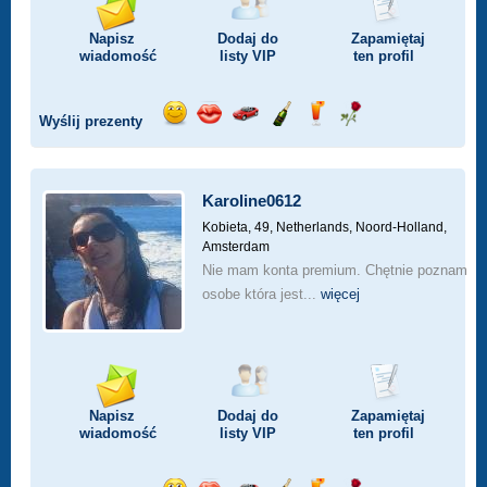
Napisz
Dodaj do
Zapamiętaj
wiadomość
listy
VIP
ten profil
Wyślij prezenty
Wyślij
Wyślij
Przejażdżka
Wyślij
Wyślij
Wyślij
uśmiech
buziaka
samochodem
szampana
drinka
różę
Karoline0612
Kobieta, 49,
Netherlands, Noord-Holland,
Amsterdam
Nie mam konta premium. Chętnie poznam
osobe która jest...
więcej
Napisz
Dodaj do
Zapamiętaj
wiadomość
listy
VIP
ten profil