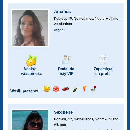
Anemos
Kobieta, 40,
Netherlands, Noord-Holland,
Amsterdam
więcej
Napisz
Dodaj do
Zapamiętaj
wiadomość
listy
VIP
ten profil
Wyślij prezenty
Wyślij
Wyślij
Przejażdżka
Wyślij
Wyślij
Wyślij
uśmiech
buziaka
samochodem
szampana
drinka
różę
Sexibebe
Kobieta, 42,
Netherlands, Noord-Holland,
Alkmaar