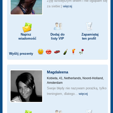
Żyję dzisiejszym dniem i nie oglądam się
za siebie:)
więcej
Napisz
Dodaj do
Zapamiętaj
wiadomość
listy
VIP
ten profil
Wyślij prezenty
Wyślij
Wyślij
Przejażdżka
Wyślij
Wyślij
Wyślij
uśmiech
buziaka
samochodem
szampana
drinka
różę
Magdaleena
Kobieta, 41,
Netherlands, Noord-Holland,
Amsterdam
Swoje błędy nie nazywam porażką, tylko
treningiem, dlatego...
więcej