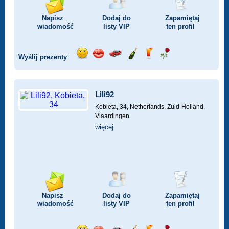
Napisz
Dodaj do
Zapamiętaj
wiadomość
listy
VIP
ten profil
Wyślij prezenty
Wyślij
Wyślij
Przejażdżka
Wyślij
Wyślij
Wyślij
uśmiech
buziaka
samochodem
szampana
drinka
różę
Lili92
Kobieta, 34,
Netherlands, Zuid-Holland,
Vlaardingen
więcej
Napisz
Dodaj do
Zapamiętaj
wiadomość
listy
VIP
ten profil