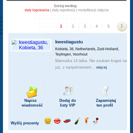
Sortuj według
daty logowania
|
daty rejestracji
|
modyfikacji zdjęcia
1
|
2
|
3
|
4
|
5
>
kwestiagustu
Kobieta, 36,
Netherlands, Zuid-Holland,
Teylingen, Voorhout
Mamuśka 14 latka. Nie szukam kogoś na
już, z wytęsknieniem...
więcej
Napisz
Dodaj do
Zapamiętaj
wiadomość
listy
VIP
ten profil
Wyślij prezenty
Wyślij
Wyślij
Przejażdżka
Wyślij
Wyślij
Wyślij
uśmiech
buziaka
samochodem
szampana
drinka
różę