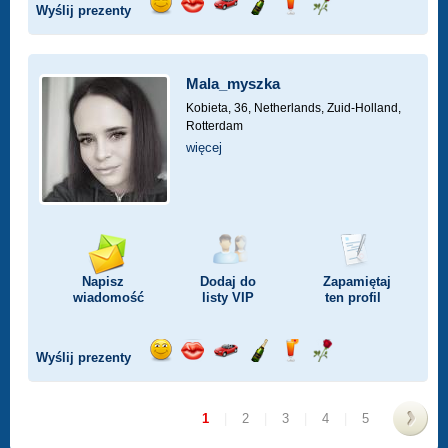
Wyślij prezenty
Wyślij
Wyślij
Przejażdżka
Wyślij
Wyślij
Wyślij
uśmiech
buziaka
samochodem
szampana
drinka
różę
Mala_myszka
Kobieta, 36,
Netherlands, Zuid-Holland,
Rotterdam
więcej
Napisz
Dodaj do
Zapamiętaj
wiadomość
listy
VIP
ten profil
Wyślij prezenty
Wyślij
Wyślij
Przejażdżka
Wyślij
Wyślij
Wyślij
uśmiech
buziaka
samochodem
szampana
drinka
różę
1
|
2
|
3
|
4
|
5
>