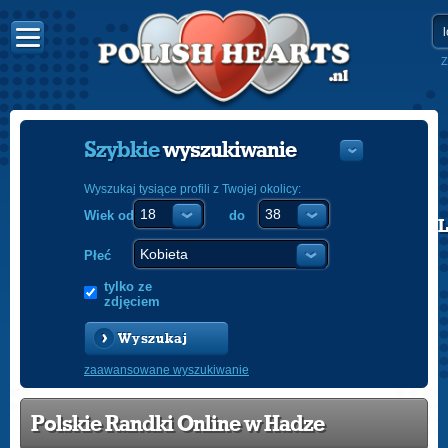
Z
Szybkie
wyszukiwanie
Wyszukaj tysiące profili z Twojej okolicy:
Wiek od
do
POLISH
ENGLISH
Płeć
tylko ze
zdjęciem
Wyszukaj
zaawansowane wyszukiwanie
Polskie Randki Online w Hadze