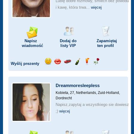
Lubię dobre rozmowy, śmiech bez powodu
i kawę, która trwa...
więcej
Napisz
Dodaj do
Zapamiętaj
wiadomość
listy
VIP
ten profil
Wyślij prezenty
Wyślij
Wyślij
Przejażdżka
Wyślij
Wyślij
Wyślij
uśmiech
buziaka
samochodem
szampana
drinka
różę
Dreammoresleepless
Kobieta, 27,
Netherlands, Zuid-Holland,
Dordrecht
Napisz,zapytaj a wszystkiego sie dowiesz
;)
więcej