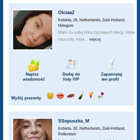
Olciaa2
Kobieta, 26,
Netherlands, Zuid-Holland,
Hillegom
Mam za sobą kilka życiowych lekcji, które
nauczyły mnie...
więcej
Napisz
Dodaj do
Zapamiętaj
wiadomość
listy
VIP
ten profil
Wyślij prezenty
Wyślij
Wyślij
Przejażdżka
Wyślij
Wyślij
Wyślij
uśmiech
buziaka
samochodem
szampana
drinka
różę
SSopuszka_M
Kobieta, 30,
Netherlands, Zuid-Holland,
Rotterdam