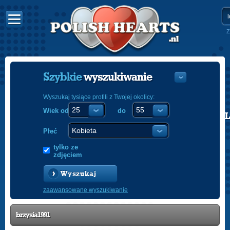
Z
Szybkie
wyszukiwanie
Wyszukaj tysiące profili z Twojej okolicy:
Wiek od
do
POLISH
ENGLISH
Płeć
tylko ze
zdjęciem
Wyszukaj
zaawansowane wyszukiwanie
brzysia1991