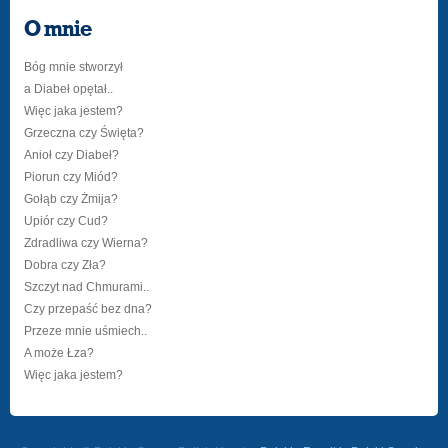
O mnie
Bóg mnie stworzył
a Diabeł opętał..
Więc jaka jestem?
Grzeczna czy Święta?
Anioł czy Diabeł?
Piorun czy Miód?
Gołąb czy Żmija?
Upiór czy Cud?
Zdradliwa czy Wierna?
Dobra czy Zła?
Szczyt nad Chmurami..
Czy przepaść bez dna?
Przeze mnie uśmiech..
A może Łza?
Więc jaka jestem?