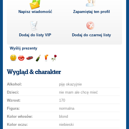
Napisz wiadomość
Zapamiętaj ten profil
Dodaj do listy
VIP
Dodaj do czarnej listy
Wyślij prezenty
Wyślij
Wyślij
Przejażdżka
Wyślij
Wyślij
Wyślij
uśmiech
buziaka
samochodem
szampana
drinka
różę
Wygląd & charakter
Alkohol:
piję okazyjnie
Dzieci:
nie mam ale chcę mieć
Wzrost:
170
Figura:
normalna
Kolor włosów:
blond
Kolor oczu:
niebieski