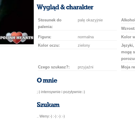
uśmiech
buziaka
samochodem
szampana
drinka
róż
Wygląd & charakter
Stosunek do
palę okazyjnie
Alkohol
palenia:
Wzrost
Figura:
normalna
Kolor 
Kolor oczu:
zielony
Języki,
mogę s
porozu
Czego szukasz?:
przyjaźni
Moja re
O mnie
;-) intensywnie i pozytywnie:-)
Szukam
.. Weny:-) :-) :-) :-)