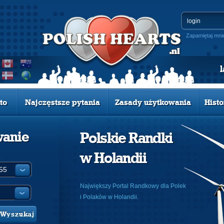
Zapamiętaj mni
to
Najczęstsze pytania
Zasady użytkowania
Histo
wanie
Polskie Randki
w Holandii
:
Największy Portal Randkowy dla Polek
i Polaków w Holandii.
Wyszukaj