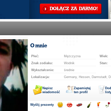
DOŁĄCZ ZA DARMO!
O mnie
Płeć:
Mężczyzna
Wiek:
Znak zodiaku:
Wodnik
Stan:
Wykształcenie:
średnie
Lokalizacja:
Germany, Hessen, Darmstadt, Da
Napisz
Zapamiętaj
Dod
wiadomość
ten profil
list
Wyślij prezenty
Wyślij
Wyślij
Przejażdżka
Wyślij
Wyślij
Wyś