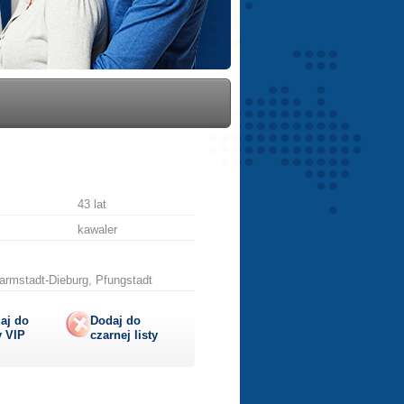
43 lat
kawaler
rmstadt-Dieburg, Pfungstadt
aj do
Dodaj do
y
VIP
czarnej listy
lij