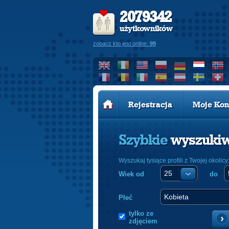
2079342
użytkowników
zobacz kto jest online:
99
Rejestracja
Moje Kon
Szybkie
wyszuki
Wyszukaj tysiące profili z Twojej okolicy
Wiek od
do
Płeć
tylko ze
zdjęciem