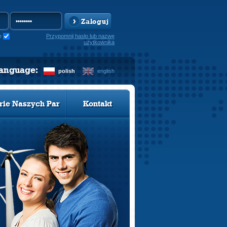
Zaloguj
e
Przypomnij hasło lub nazwę
użytkownika
language:
polish
english
rie Naszych Par
Kontakt