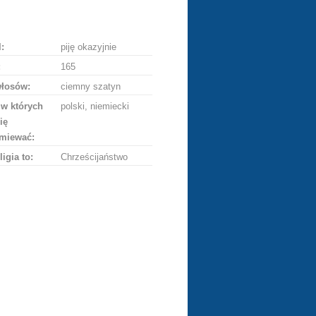
ę
:
piję okazyjnie
:
165
włosów:
ciemny szatyn
 w których
polski, niemiecki
ię
miewać:
ligia to:
Chrześcijaństwo