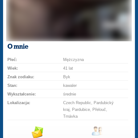
O mnie
Płeć:
Mężczyzna
Wiek:
41 lat
Znak zodiaku:
Byk
Stan:
kawaler
Wykształcenie:
średnie
Lokalizacja:
Czech Republic, Pardubický
kraj, Pardubice, Přelouč,
Trnávka