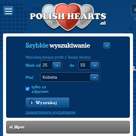
Z
Szybkie
wyszukiwanie
Wyszukaj tysiące profili z Twojej okolicy:
Wiek od
do
POLISH
ENGLISH
Płeć
tylko ze
zdjęciem
Wyszukaj
zaawansowane wyszukiwanie
el_filipos