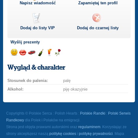
Napisz wiadomość
Zapamiętaj ten profil
Dodaj do listy
VIP
Dodaj do czarnej listy
Wyślij prezenty
Wyślij
Wyślij
Przejażdżka
Wyślij
Wyślij
Wyślij
uśmiech
buziaka
samochodem
szampana
drinka
różę
Wygląd & charakter
Stosunek do palenia:
palę
Alkohol:
piję okazyjnie
Copyrights © Polskie Serca : Polish Hearts :
Polskie Randki
:
Polski Serwis
Randkowy
dla Polek i Polaków na emigracji.
Strona jest objęta prawami autorskimi oraz
regulaminem
. Korzystając ze
strony akceptujesz naszą
politykę cookies
i
politykę prywatności
. Mapa