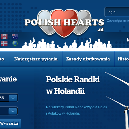
Zapamiętaj mni
to
Najczęstsze pytania
Zasady użytkowania
Histo
wanie
Polskie Randki
w Holandii
:
Największy Portal Randkowy dla Polek
i Polaków w Holandii.
Wyszukaj