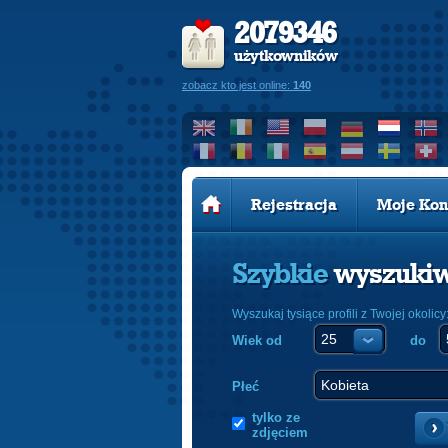
2079346
użytkowników
zobacz kto jest online:
140
Rejestracja
Moje Kon
Szybkie
wyszuki
Wyszukaj tysiące profili z Twojej okolicy
Wiek od
do
Płeć
tylko ze
zdjęciem