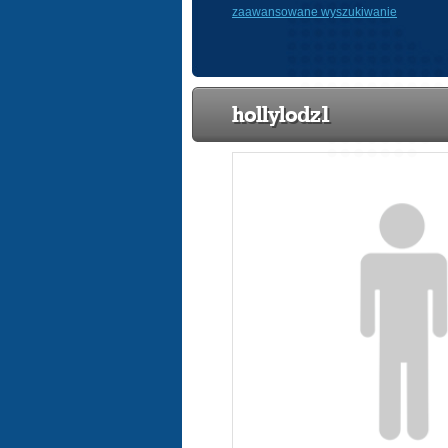
zaawansowane wyszukiwanie
hollylodz1