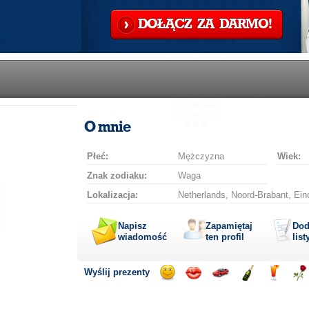
DOŁĄCZ ZA DARMO!
O mnie
Płeć:
Mężczyzna
Wiek:
Znak zodiaku:
Waga
Lokalizacja:
Netherlands, Noord-Brabant, Ei
Napisz
Zapamiętaj
Dod
wiadomość
ten profil
list
Wyślij prezenty
Wyślij
Wyślij
Przejażdżka
Wyślij
Wyślij
Wyś
uśmiech
buziaka
samochodem
szampana
drinka
róż