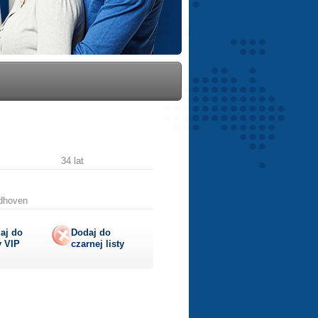
34 lat
ndhoven
aj do
Dodaj do
y
VIP
czarnej listy
lij
ę