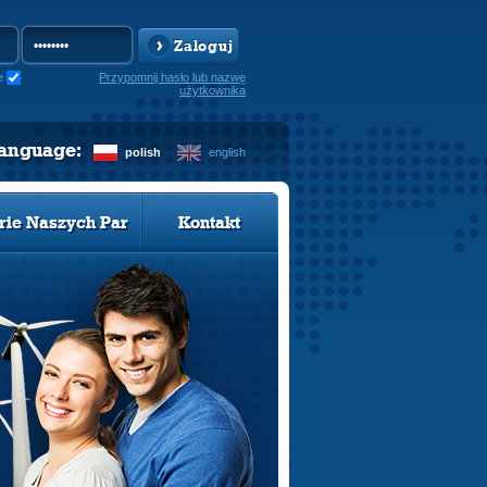
Zaloguj
e
Przypomnij hasło lub nazwę
użytkownika
language:
polish
english
rie Naszych Par
Kontakt