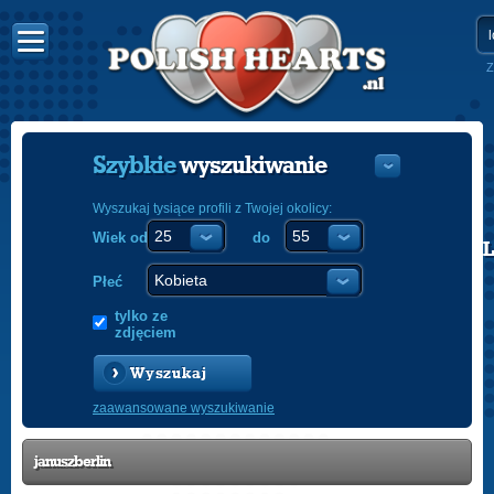
Z
Szybkie
wyszukiwanie
Wyszukaj tysiące profili z Twojej okolicy:
Wiek od
do
POLISH
ENGLISH
Płeć
tylko ze
zdjęciem
Wyszukaj
zaawansowane wyszukiwanie
januszberlin