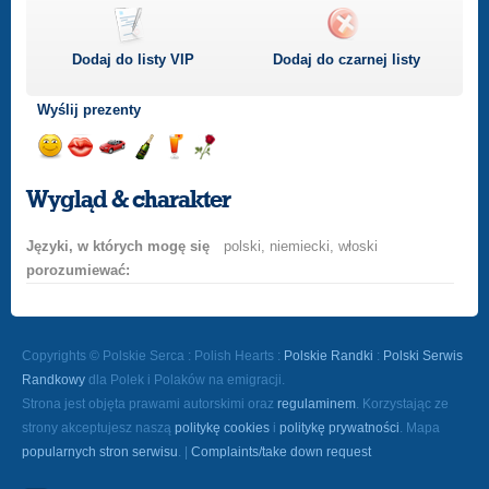
Dodaj do listy
VIP
Dodaj do czarnej listy
Wyślij prezenty
Wyślij
Wyślij
Przejażdżka
Wyślij
Wyślij
Wyślij
uśmiech
buziaka
samochodem
szampana
drinka
różę
Wygląd & charakter
Języki, w których mogę się
polski, niemiecki, włoski
porozumiewać:
Copyrights © Polskie Serca : Polish Hearts :
Polskie Randki
:
Polski Serwis
Randkowy
dla Polek i Polaków na emigracji.
Strona jest objęta prawami autorskimi oraz
regulaminem
. Korzystając ze
strony akceptujesz naszą
politykę cookies
i
politykę prywatności
. Mapa
popularnych stron serwisu
. |
Complaints/take down request