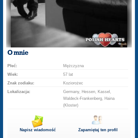
O mnie
Płeć:
Mężczyzna
Wiek:
57 lat
Znak zodiaku:
Koziorożec
Lokalizacja:
Germany, Hessen, Kassel,
Waldeck-Frankenberg, Haina
(Kloster)
Napisz wiadomość
Zapamiętaj ten profil