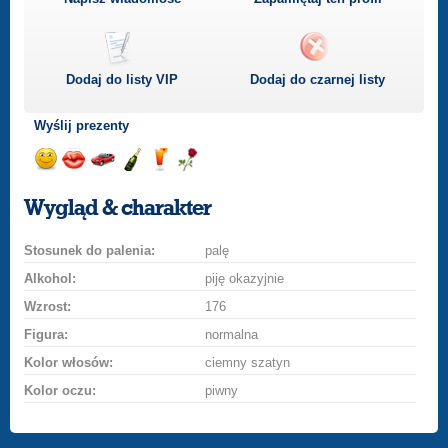
Dodaj do listy
VIP
Dodaj do czarnej listy
Wyślij prezenty
Wyślij
Wyślij
Przejażdżka
Wyślij
Wyślij
Wyślij
uśmiech
buziaka
samochodem
szampana
drinka
różę
Wygląd & charakter
Stosunek do palenia:
palę
Alkohol:
piję okazyjnie
Wzrost:
176
Figura:
normalna
Kolor włosów:
ciemny szatyn
Kolor oczu:
piwny