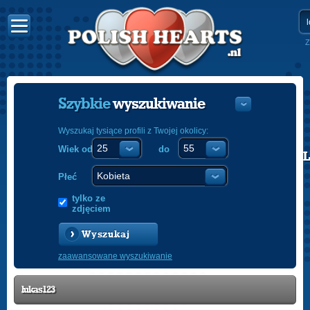
Z
Szybkie
wyszukiwanie
Wyszukaj tysiące profili z Twojej okolicy:
Wiek od
do
POLISH
ENGLISH
Płeć
tylko ze
zdjęciem
Wyszukaj
zaawansowane wyszukiwanie
lukas123