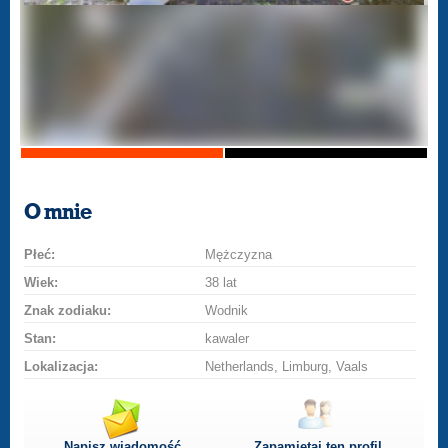
O mnie
Płeć:
Mężczyzna
Wiek:
38 lat
Znak zodiaku:
Wodnik
Stan:
kawaler
Lokalizacja:
Netherlands, Limburg, Vaals
Napisz wiadomość
Zapamiętaj ten profil