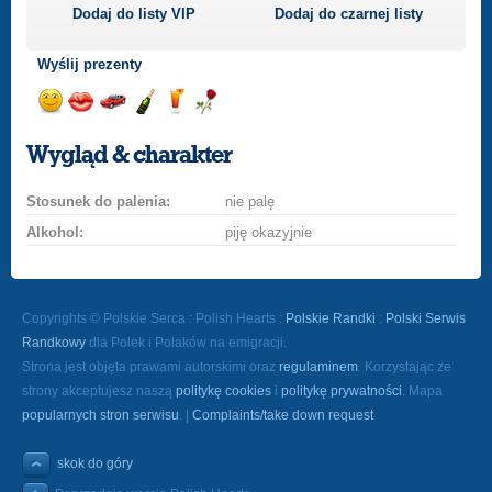
Dodaj do listy
VIP
Dodaj do czarnej listy
Wyślij prezenty
Wyślij
Wyślij
Przejażdżka
Wyślij
Wyślij
Wyślij
uśmiech
buziaka
samochodem
szampana
drinka
różę
Wygląd & charakter
Stosunek do palenia:
nie palę
Alkohol:
piję okazyjnie
Copyrights © Polskie Serca : Polish Hearts :
Polskie Randki
:
Polski Serwis
Randkowy
dla Polek i Polaków na emigracji.
Strona jest objęta prawami autorskimi oraz
regulaminem
. Korzystając ze
strony akceptujesz naszą
politykę cookies
i
politykę prywatności
. Mapa
popularnych stron serwisu
. |
Complaints/take down request
skok do góry