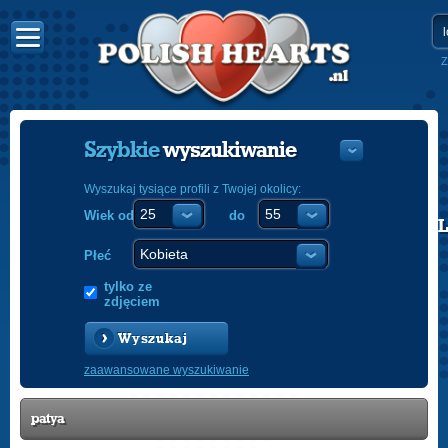
Z
Szybkie
wyszukiwanie
Wyszukaj tysiące profili z Twojej okolicy:
Wiek od
do
POLISH
ENGLISH
Płeć
tylko ze
zdjęciem
Wyszukaj
zaawansowane wyszukiwanie
patya