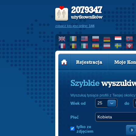
2079347
użytkowników
zobacz kto jest online:
144
Rejestracja
Moje Kon
Szybkie
wyszuki
Wyszukaj tysiące profili z Twojej okolicy
Wiek od
do
Płeć
tylko ze
zdjęciem