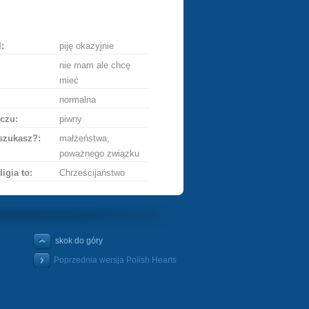
ę
:
piję okazyjnie
nie mam ale chcę
mieć
normalna
czu:
piwny
szukasz?:
małżeństwa,
poważnego związku
ligia to:
Chrześcijaństwo
skok do góry
Poprzednia wersja Polish Hearts