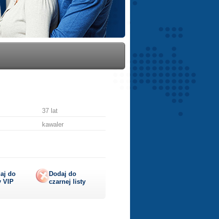
37 lat
kawaler
aj do
Dodaj do
y
VIP
czarnej listy
lij