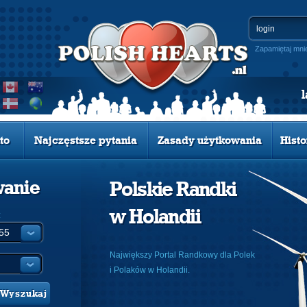
Zapamiętaj mni
to
Najczęstsze pytania
Zasady użytkowania
Histo
wanie
Polskie Randki
w Holandii
:
Największy Portal Randkowy dla Polek
i Polaków w Holandii.
Wyszukaj