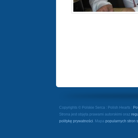
Copyrights © Polskie Serca : Polish Hearts :
Po
Strona jest objęta prawami autorskimi oraz
reg
politykę prywatności
. Mapa
popularnych stron 