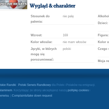
uśmiech
buziaka
samochodem
szampana
drinka
róż
Wygląd & charakter
Stosunek do
nie palę
Alkohol
palenia:
Dzieci:
Wzrost:
169
Figura:
Kolor włosów:
nie mam włosów
Kolor o
Języki, w których
polski
Czego 
mogę się
porozumiewać:
Moja re
lskie Randki
:
Polski Serwis Randkowy
dla Polek i Polaków na emigracji.
ulaminem
. Korzystając ze strony akceptujesz naszą
politykę cookies
i
serwisu
. |
Complaints/take down request