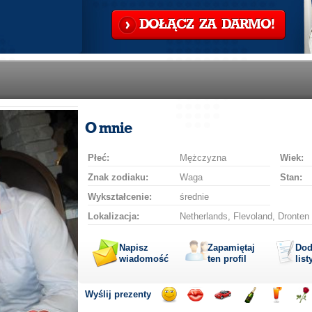
DOŁĄCZ ZA DARMO!
O mnie
Płeć:
Mężczyzna
Wiek:
Znak zodiaku:
Waga
Stan:
Wykształcenie:
średnie
Lokalizacja:
Netherlands, Flevoland, Dronten
Napisz
Zapamiętaj
Dod
wiadomość
ten profil
list
Wyślij prezenty
Wyślij
Wyślij
Przejażdżka
Wyślij
Wyślij
Wyś