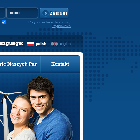
Zaloguj
e
Przypomnij hasło lub nazwę
użytkownika
language:
polish
english
rie Naszych Par
Kontakt