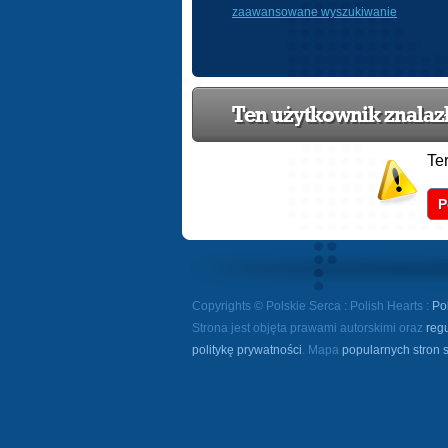
zaawansowane wyszukiwanie
Ten użytkownik znalazł 
Te
P
Copyrights © Polskie Serca : Polish Hearts :
Po
Strona jest objęta prawami autorskimi oraz
reg
politykę prywatności
. Mapa
popularnych stron 