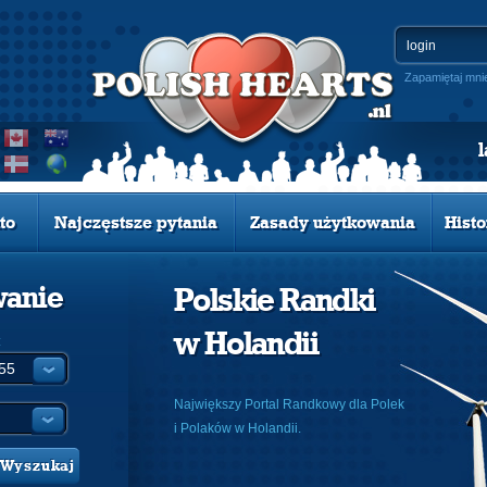
Zapamiętaj mni
to
Najczęstsze pytania
Zasady użytkowania
Histo
wanie
Polskie Randki
w Holandii
:
Największy Portal Randkowy dla Polek
i Polaków w Holandii.
Wyszukaj