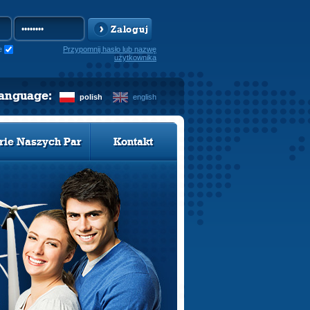
Zaloguj
e
Przypomnij hasło lub nazwę
użytkownika
language:
polish
english
rie Naszych Par
Kontakt