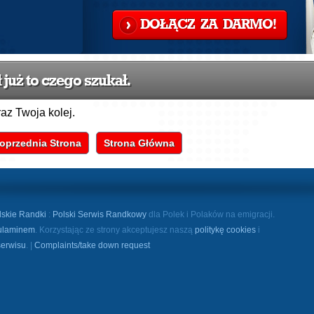
DOŁĄCZ ZA DARMO!
już to czego szukał.
raz Twoja kolej.
oprzednia Strona
Strona Główna
lskie Randki
:
Polski Serwis Randkowy
dla Polek i Polaków na emigracji.
ulaminem
. Korzystając ze strony akceptujesz naszą
politykę cookies
i
serwisu
. |
Complaints/take down request