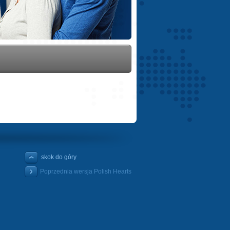
skok do góry
Poprzednia wersja Polish Hearts