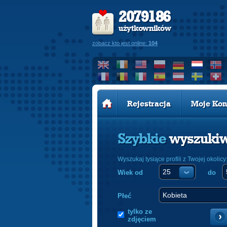
2079186
użytkowników
zobacz kto jest online:
104
Rejestracja
Moje Kon
Szybkie
wyszuki
Wyszukaj tysiące profili z Twojej okolicy
Wiek od
do
Płeć
tylko ze
zdjęciem