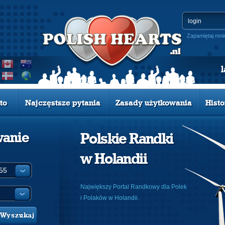
Zapamiętaj mni
to
Najczęstsze pytania
Zasady użytkowania
Histo
wanie
Polskie Randki
w Holandii
:
Największy Portal Randkowy dla Polek
i Polaków w Holandii.
Wyszukaj