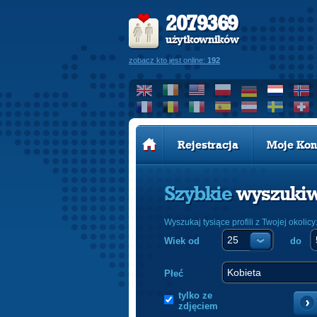
2079369
użytkowników
zobacz kto jest online:
192
Rejestracja
Moje Kon
Szybkie
wyszuki
Wyszukaj tysiące profili z Twojej okolicy
Wiek od
do
Płeć
tylko ze
zdjęciem