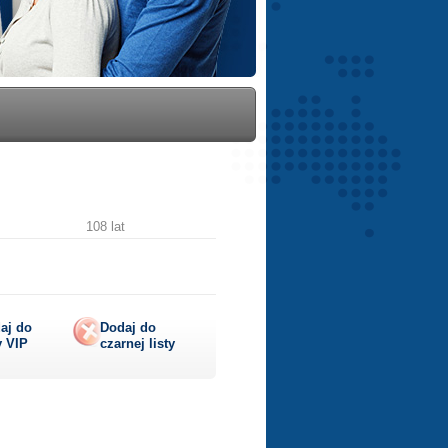
108 lat
aj do
Dodaj do
y
VIP
czarnej listy
lij
ę