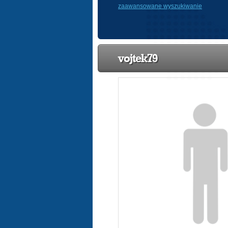
zaawansowane wyszukiwanie
vojtek79