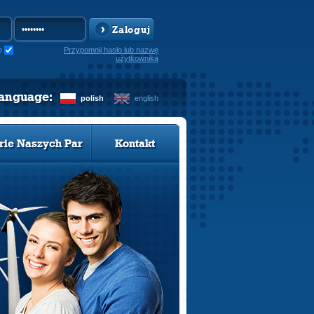
Zaloguj
e
Przypomnij hasło lub nazwę
użytkownika
language:
polish
english
rie Naszych Par
Kontakt