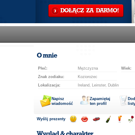
DOŁĄCZ ZA DARMO!
O mnie
Płeć:
Mężczyzna
Wiek:
Znak zodiaku:
Koziorożec
Lokalizacja:
Ireland, Leinster, Dublin
Napisz
Zapamiętaj
Dod
wiadomość
ten profil
list
Wyślij prezenty
Wyślij
Wyślij
Przejażdżka
Wyślij
Wyślij
Wyś
uśmiech
buziaka
samochodem
szampana
drinka
róż
Wygląd & charakter