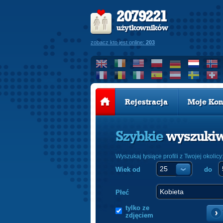
2079221
użytkowników
zobacz kto jest online:
203
Rejestracja
Moje Kon
Szybkie
wyszuki
Wyszukaj tysiące profili z Twojej okolicy
Wiek od
do
Płeć
tylko ze
zdjęciem