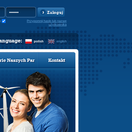
Zaloguj
e
Przypomnij hasło lub nazwę
użytkownika
language:
polish
english
rie Naszych Par
Kontakt