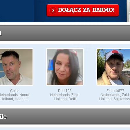
DOŁĄCZ ZA DARMO!
i
Coler
Dodi123
Ziemek877
etherlands, Noord-
Netherlands, Zuid-
Netherlands, Zuid-
Holland, Haarlem
Holland, Delft
Holland, Spijkeniss
ile